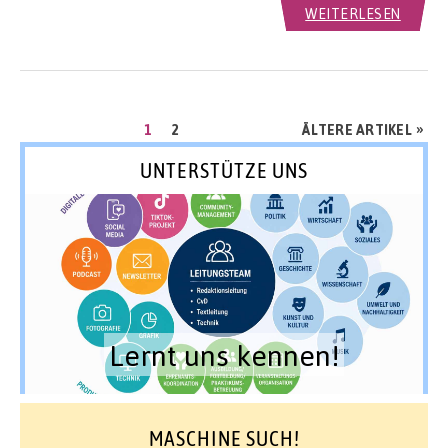
WEITERLESEN
Seitennummerierung
SEITE
SEITE
»
1
2
ÄLTERE ARTIKEL
der
UNTERSTÜTZE UNS
Beiträge
Lernt uns kennen!
MASCHINE SUCH!