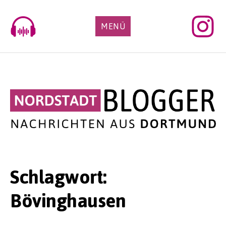
Skip
to
MENÜ
content
Schlagwort:
Bövinghausen