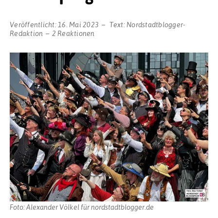
Veröffentlicht:
16. Mai 2023
Text:
Nordstadtblogger-
Redaktion
2 Reaktionen
Foto: Alexander Völkel für nordstadtblogger.de