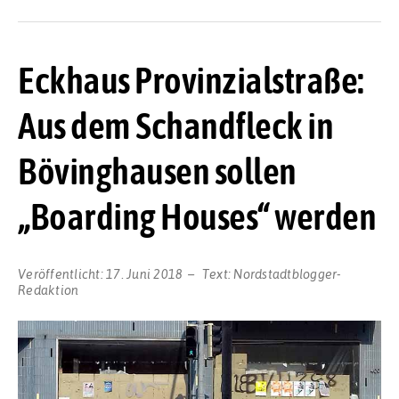
Eckhaus Provinzialstraße:
Aus dem Schandfleck in
Bövinghausen sollen
„Boarding Houses“ werden
Veröffentlicht:
17. Juni 2018
Text:
Nordstadtblogger-
Redaktion