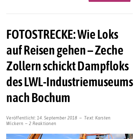
FOTOSTRECKE: Wie Loks
auf Reisen gehen – Zeche
Zollern schickt Dampfloks
des LWL-Industriemuseums
nach Bochum
Veröffentlicht:
14. September 2018
Text:
Karsten
Wickern
2 Reaktionen