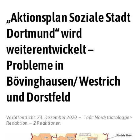
„Aktionsplan Soziale Stadt
Dortmund“ wird
weiterentwickelt –
Probleme in
Bövinghausen/ Westrich
und Dorstfeld
Veröffentlicht:
23. Dezember 2020
Text:
Nordstadtblogger-
Redaktion
2 Reaktionen