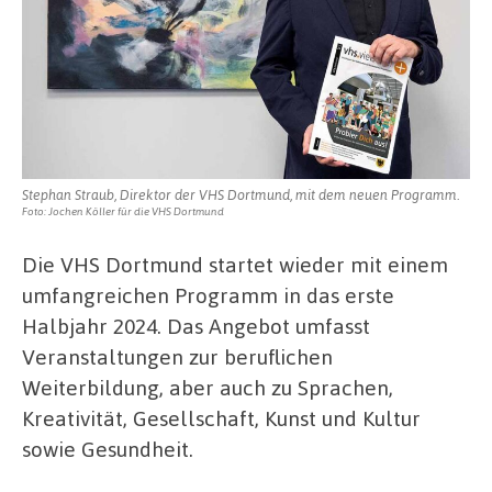
2024
Stephan Straub, Direktor der VHS Dortmund, mit dem neuen Programm.
Foto: Jochen Köller für die VHS Dortmund
Die VHS Dortmund startet wieder mit einem
umfangreichen Programm in das erste
Halbjahr 2024. Das Angebot umfasst
Veranstaltungen zur beruflichen
Weiterbildung, aber auch zu Sprachen,
Kreativität, Gesellschaft, Kunst und Kultur
sowie Gesundheit.