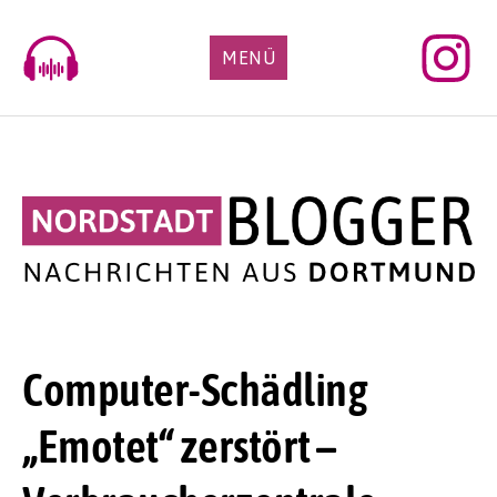
Skip
to
MENÜ
content
Computer-Schädling
„Emotet“ zerstört –