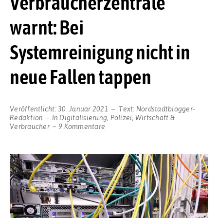
Verbraucherzentrale
warnt: Bei
Systemreinigung nicht in
neue Fallen tappen
Veröffentlicht:
30. Januar 2021
Text:
Nordstadtblogger-
Redaktion
In
Digitalisierung
,
Polizei
,
Wirtschaft &
zu
Verbraucher
9 Kommentare
Computer-
Schädling
„Emotet“
zerstört
–
Verbraucherzentrale
warnt:
Bei
Systemreinigung
nicht