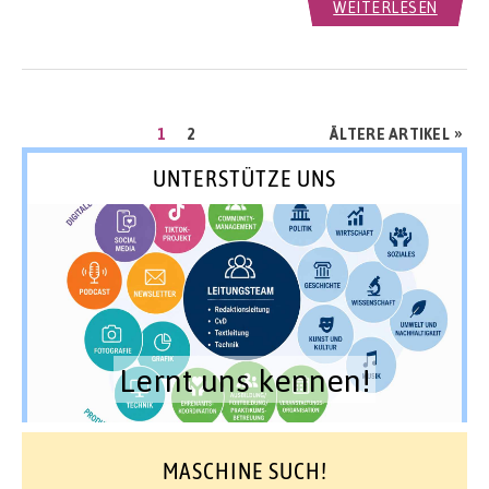
WEITERLESEN
Seitennummerierung
SEITE
SEITE
»
1
2
ÄLTERE ARTIKEL
der
UNTERSTÜTZE UNS
Beiträge
Lernt uns kennen!
MASCHINE SUCH!