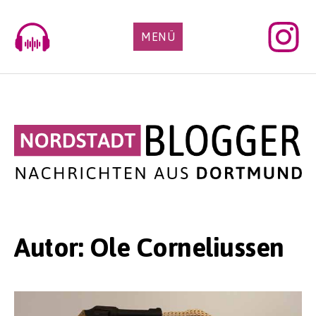
Skip
to
MENÜ
content
Autor:
Ole Corneliussen