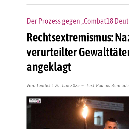
Der Prozess gegen „Combat18 Deut
Rechtsextremismus: Naz
verurteilter Gewalttäte
angeklagt
Veröffentlicht:
20. Juni 2025
Text:
Paulina Bermúde