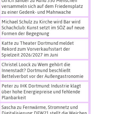
Ulrich Sander
zu
Rund 350 Menschen
versammeln sich auf dem Friedensplatz
zu einer Gedenk- und Mahnwache
Michael Schulz
zu
Kirche wird Bar wird
Schachclub: Kunst setzt im SÖZ auf neue
Formen der Begegnung
Katte
zu
Theater Dortmund meldet
Rekord zum Vorverkaufsstart der
Spielzeit 2026/2027 im Juni
Christel Loock
zu
Wem gehört die
Innenstadt? Dortmund beschließt
Bettelverbot vor der Außengastronomie
Peter
zu
IHK Dortmund: Industrie klagt
über hohe Energiepreise und fehlende
Planbarkeit
Sascha
zu
Fernwärme, Stromnetz und
Digitalisierung: DEW21 stellt die Weichen