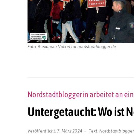
Foto: Alexander Völkel für nordstadtblogger.de
Nordstadtbloggerin arbeitet an ei
Untergetaucht: Wo ist 
Veröffentlicht:
7. März 2024
Text:
Nordstadtblogge