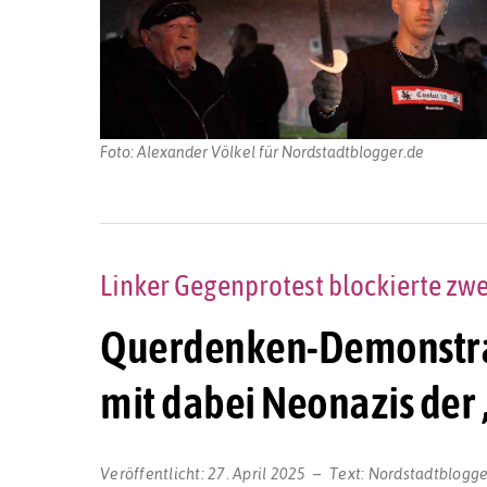
Foto: Alexander Völkel für Nordstadtblogger.de
Linker Gegenprotest blockierte zw
Querdenken-Demonstrati
mit dabei Neonazis de
Veröffentlicht:
27. April 2025
Text:
Nordstadtblogge