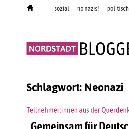
Skip
sozial
no nazis!
politisch
to
content
Schlagwort:
Neonazi
Teilnehmer:innen aus der Querden
„Gemeinsam für Deutsc