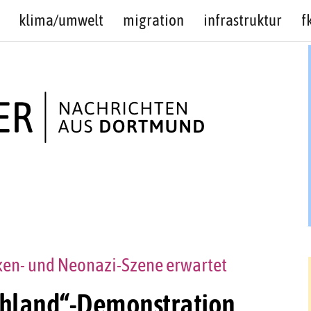
klima/umwelt
migration
infrastruktur
f
ken- und Neonazi-Szene erwartet
hland“-Demonstration