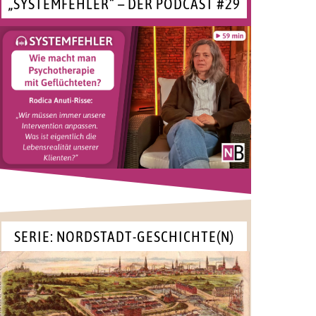
„SYSTEMFEHLER“ – DER PODCAST #29
SERIE: NORDSTADT-GESCHICHTE(N)