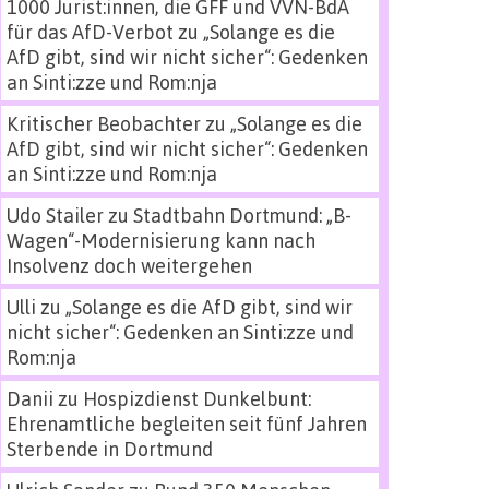
1000 Jurist:innen, die GFF und VVN-BdA
für das AfD-Verbot
zu
„Solange es die
AfD gibt, sind wir nicht sicher“: Gedenken
an Sinti:zze und Rom:nja
Kritischer Beobachter
zu
„Solange es die
AfD gibt, sind wir nicht sicher“: Gedenken
an Sinti:zze und Rom:nja
Udo Stailer
zu
Stadtbahn Dortmund: „B-
Wagen“-Modernisierung kann nach
Insolvenz doch weitergehen
Ulli
zu
„Solange es die AfD gibt, sind wir
nicht sicher“: Gedenken an Sinti:zze und
Rom:nja
Danii
zu
Hospizdienst Dunkelbunt:
Ehrenamtliche begleiten seit fünf Jahren
Sterbende in Dortmund