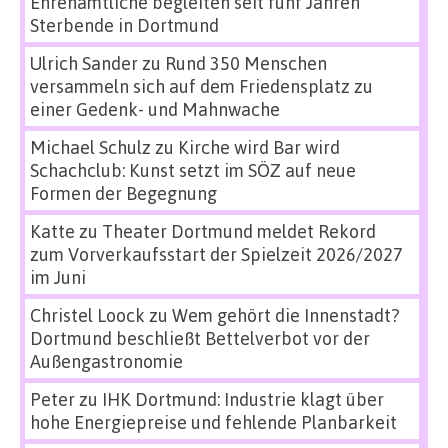
Ehrenamtliche begleiten seit fünf Jahren
Sterbende in Dortmund
Ulrich Sander
zu
Rund 350 Menschen
versammeln sich auf dem Friedensplatz zu
einer Gedenk- und Mahnwache
Michael Schulz
zu
Kirche wird Bar wird
Schachclub: Kunst setzt im SÖZ auf neue
Formen der Begegnung
Katte
zu
Theater Dortmund meldet Rekord
zum Vorverkaufsstart der Spielzeit 2026/2027
im Juni
Christel Loock
zu
Wem gehört die Innenstadt?
Dortmund beschließt Bettelverbot vor der
Außengastronomie
Peter
zu
IHK Dortmund: Industrie klagt über
hohe Energiepreise und fehlende Planbarkeit