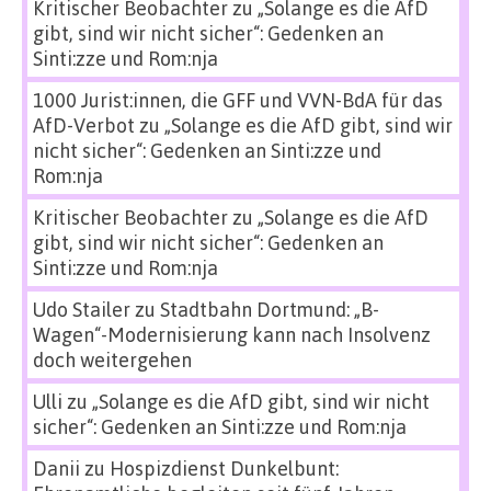
Kritischer Beobachter
zu
„Solange es die AfD
gibt, sind wir nicht sicher“: Gedenken an
Sinti:zze und Rom:nja
1000 Jurist:innen, die GFF und VVN-BdA für das
AfD-Verbot
zu
„Solange es die AfD gibt, sind wir
nicht sicher“: Gedenken an Sinti:zze und
Rom:nja
Kritischer Beobachter
zu
„Solange es die AfD
gibt, sind wir nicht sicher“: Gedenken an
Sinti:zze und Rom:nja
Udo Stailer
zu
Stadtbahn Dortmund: „B-
Wagen“-Modernisierung kann nach Insolvenz
doch weitergehen
Ulli
zu
„Solange es die AfD gibt, sind wir nicht
sicher“: Gedenken an Sinti:zze und Rom:nja
Danii
zu
Hospizdienst Dunkelbunt: