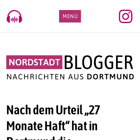
Skip
to
MENÜ
content
Nach dem Urteil „27
Monate Haft“ hat in