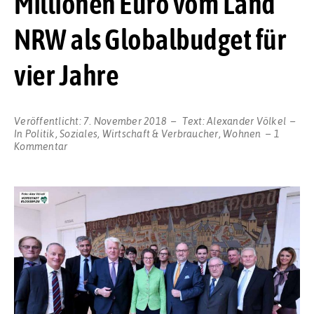
Millionen Euro vom Land
NRW als Globalbudget für
vier Jahre
Veröffentlicht:
7. November 2018
Text:
Alexander Völkel
In
Politik
,
Soziales
,
Wirtschaft & Verbraucher
,
Wohnen
1
zu
Kommentar
Wohnungsbauförderung:
Dortmund
bekommt
140
Millionen
Euro
vom
Land
NRW
als
Globalbudget
für
vier