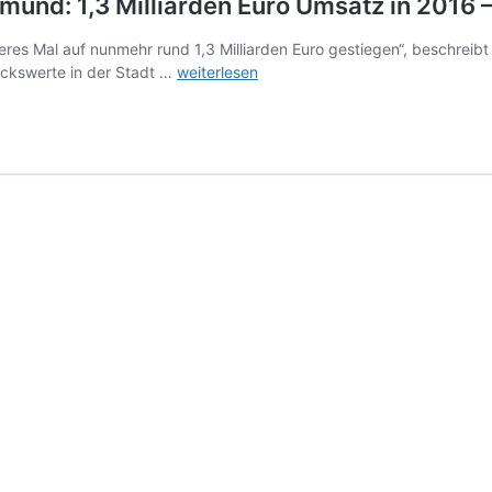
und: 1,3 Milliarden Euro Umsatz in 2016 
es Mal auf nunmehr rund 1,3 Milliarden Euro gestiegen“, beschreibt 
Grundstücksmarktbericht
ückswerte in der Stadt …
weiterlesen
2017
für
Dortmund:
1,3
Milliarden
Euro
Umsatz
in
2016
–
gesunde
konjunkturelle
Entwicklung