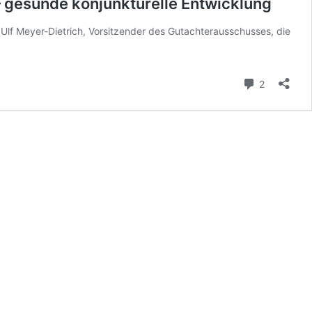
– gesunde konjunkturelle Entwicklung
Ulf Meyer-Dietrich, Vorsitzender des Gutachterausschusses, die
Kommenta
2