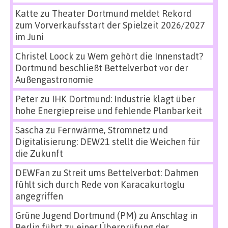
Katte
zu
Theater Dortmund meldet Rekord
zum Vorverkaufsstart der Spielzeit 2026/2027
im Juni
Christel Loock
zu
Wem gehört die Innenstadt?
Dortmund beschließt Bettelverbot vor der
Außengastronomie
Peter
zu
IHK Dortmund: Industrie klagt über
hohe Energiepreise und fehlende Planbarkeit
Sascha
zu
Fernwärme, Stromnetz und
Digitalisierung: DEW21 stellt die Weichen für
die Zukunft
DEWFan
zu
Streit ums Bettelverbot: Dahmen
fühlt sich durch Rede von Karacakurtoglu
angegriffen
Grüne Jugend Dortmund (PM)
zu
Anschlag in
Berlin führt zu einer Überprüfung der