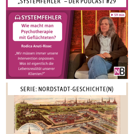
„SYSTEMFEHLER“ – DER PODCAST #29
SERIE: NORDSTADT-GESCHICHTE(N)