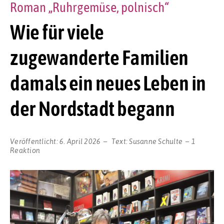
Roman „Ruhrgemüse, polnisch“
Wie für viele
zugewanderte Familien
damals ein neues Leben in
der Nordstadt begann
Veröffentlicht:
6. April 2026
Text:
Susanne Schulte
1
Reaktion