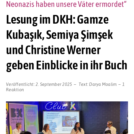
Neonazis haben unsere Väter ermordet“
Lesung im DKH: Gamze
Kubaşık, Semiya Şimşek
und Christine Werner
geben Einblicke in ihr Buch
Veröffentlicht:
2. September 2025
Text:
Darya Moalim
1
Reaktion