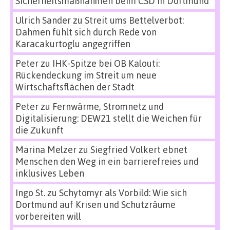
Sicherheitsmaßnahmen beim CSD in Dortmund
Ulrich Sander
zu
Streit ums Bettelverbot:
Dahmen fühlt sich durch Rede von
Karacakurtoglu angegriffen
Peter
zu
IHK-Spitze bei OB Kalouti:
Rückendeckung im Streit um neue
Wirtschaftsflächen der Stadt
Peter
zu
Fernwärme, Stromnetz und
Digitalisierung: DEW21 stellt die Weichen für
die Zukunft
Marina Melzer
zu
Siegfried Volkert ebnet
Menschen den Weg in ein barrierefreies und
inklusives Leben
Ingo St.
zu
Schytomyr als Vorbild: Wie sich
Dortmund auf Krisen und Schutzräume
vorbereiten will