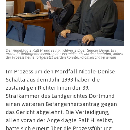
Der Angeklagte Ralf H. und sein Pflichtverteidiger Gencer Demir. Ein
erneuter Befangenheitsantrag der Verteidigung wurde abgelehnt, sodass
der Prozess heute fortgesetzt werden konnte. Fotos: Sascha Fijneman
Im Prozess um den Mordfall Nicole-Denise
Schalla aus dem Jahr 1993 haben die
zuständigen RichterInnen der 39.
Strafkammer des Landgerichtes Dortmund
einen weiteren Befangenheitsantrag gegen
das Gericht abgelehnt. Die Verteidigung,
allen voran der Angeklagte Ralf H. selbst,
hatte sich erneut über die Prozessführung