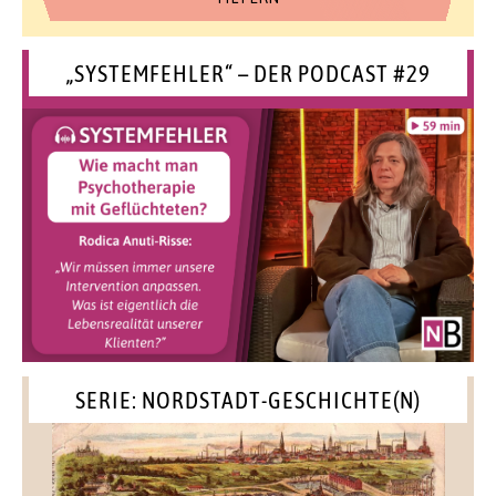
„SYSTEMFEHLER“ – DER PODCAST #29
SERIE: NORDSTADT-GESCHICHTE(N)