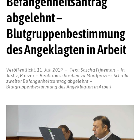
Befangenheitsantrag
abgelehnt –
Blutgruppenbestimmung
des Angeklagten in Arbeit
Veröffentlicht:
11. Juli 2019
Text:
Sascha Fijneman
In
Justiz
,
Polizei
Reaktion schreiben
zu Mordprozess Schalla:
zweiter Befangenheitsantrag abgelehnt –
Blutgruppenbestimmung des Angeklagten in Arbeit