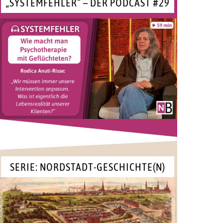
„SYSTEMFEHLER“ – DER PODCAST #29
SERIE: NORDSTADT-GESCHICHTE(N)