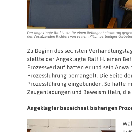
Der angeklagte Ralf H. stellte einen Befangenheitsantrag gegen
des Vorsitzenden Richters von seinem Pflichtverteidiger Giebeler
Zu Beginn des sechsten Verhandlungsta
stellte der Angeklagte Ralf H. einen Be
Prozessverlauf hatten er und sein Anwa
Prozessführung bemängelt. Die Seite der 
Prozessführung eingebunden. So hätte ma
Zeugenladungen und Beweismitteln, die 
Angeklagter bezeichnet bisherigen Proze
Wäh
äuß