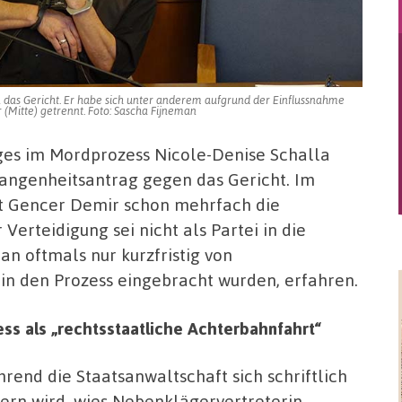
 das Gericht. Er habe sich unter anderem aufgrund der Einflussnahme
 (Mitte) getrennt. Foto: Sascha Fijneman
ges im Mordprozess Nicole-Denise Schalla
fangenheitsantrag gegen das Gericht. Im
lt Gencer Demir schon mehrfach die
Verteidigung sei nicht als Partei in die
n oftmals nur kurzfristig von
in den Prozess eingebracht wurden, erfahren.
ss als „rechtsstaatliche Achterbahnfahrt“
rend die Staatsanwaltschaft sich schriftlich
ern wird, wies Nebenklägervertreterin