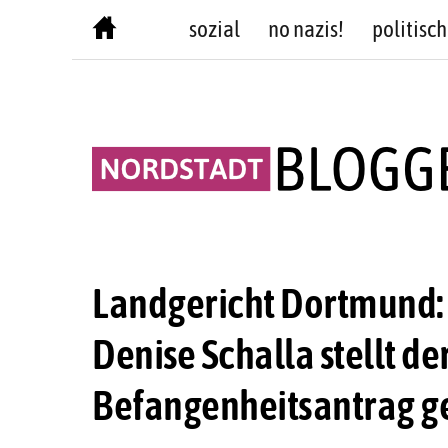
Skip
sozial
no nazis!
politisch
to
content
Landgericht Dortmund: 
Denise Schalla stellt d
Befangenheitsantrag ge