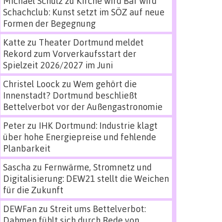
Michael Schulz
zu
Kirche wird Bar wird
Schachclub: Kunst setzt im SÖZ auf neue
Formen der Begegnung
Katte
zu
Theater Dortmund meldet
Rekord zum Vorverkaufsstart der
Spielzeit 2026/2027 im Juni
Christel Loock
zu
Wem gehört die
Innenstadt? Dortmund beschließt
Bettelverbot vor der Außengastronomie
Peter
zu
IHK Dortmund: Industrie klagt
über hohe Energiepreise und fehlende
Planbarkeit
Sascha
zu
Fernwärme, Stromnetz und
Digitalisierung: DEW21 stellt die Weichen
für die Zukunft
DEWFan
zu
Streit ums Bettelverbot:
Dahmen fühlt sich durch Rede von