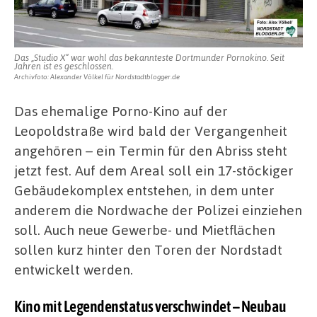
aufwerten
Das „Studio X“ war wohl das bekannteste Dortmunder Pornokino. Seit
Jahren ist es geschlossen.
Archivfoto: Alexander Völkel für Nordstadtblogger.de
Das ehemalige Porno-Kino auf der
Leopoldstraße wird bald der Vergangenheit
angehören – ein Termin für den Abriss steht
jetzt fest. Auf dem Areal soll ein 17-stöckiger
Gebäudekomplex entstehen, in dem unter
anderem die Nordwache der Polizei einziehen
soll. Auch neue Gewerbe- und Mietflächen
sollen kurz hinter den Toren der Nordstadt
entwickelt werden.
Kino mit Legendenstatus verschwindet – Neubau