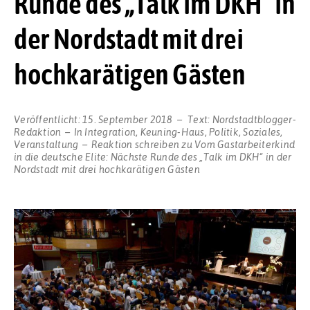
Runde des „Talk im DKH“ in
der Nordstadt mit drei
hochkarätigen Gästen
Veröffentlicht:
15. September 2018
Text:
Nordstadtblogger-
Redaktion
In
Integration
,
Keuning-Haus
,
Politik
,
Soziales
,
Veranstaltung
Reaktion schreiben
zu Vom Gastarbeiterkind
in die deutsche Elite: Nächste Runde des „Talk im DKH“ in der
Nordstadt mit drei hochkarätigen Gästen