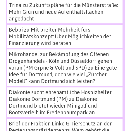
Trina
zu
Zukunftspläne für die Münsterstraße:
Mehr Grün und neue Aufenthaltsflächen
angedacht
Bebbi
zu
Mit breiter Mehrheit fürs
Mobilitätskonzept: Über Möglichkeiten der
Finanzierung wird beraten
Mikrohandel zur Bekämpfung des Offenen
Drogenhandels - Köln und Düsseldorf gehen
voran (PM Grpne & Volt und SPD)
zu
Eine gute
Idee für Dortmund, doch wie viel „Zürcher
Modell“ kann Dortmund sich leisten?
Diakonie sucht ehrenamtliche Hospizhelfer
Diakonie Dortmund (PM)
zu
Diakonie
Dortmund bietet wieder Minigolf und
Bootsverleih im Fredenbaumpark an
Brief der Fraktion Linke & Tierschutz an den
Regierungspräsidenten
zu
Wem gehört die