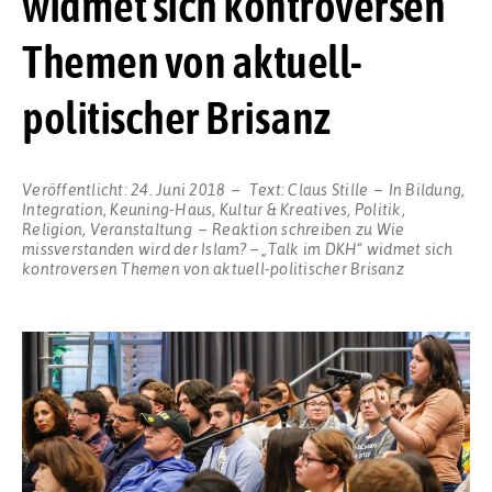
widmet sich kontroversen
Themen von aktuell-
politischer Brisanz
Veröffentlicht:
24. Juni 2018
Text:
Claus Stille
In
Bildung
,
Integration
,
Keuning-Haus
,
Kultur & Kreatives
,
Politik
,
Religion
,
Veranstaltung
Reaktion schreiben
zu Wie
missverstanden wird der Islam? – „Talk im DKH“ widmet sich
kontroversen Themen von aktuell-politischer Brisanz