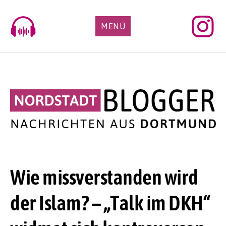
Skip
to
MENÜ
content
Wie missverstanden wird
der Islam? – „Talk im DKH“