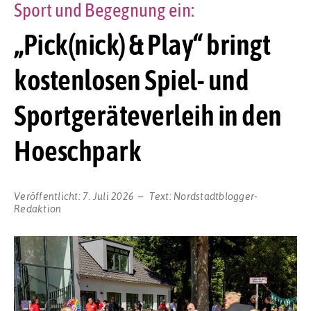
Sport und Begegnung ein:
„Pick(nick) & Play“ bringt
kostenlosen Spiel- und
Sportgeräteverleih in den
Hoeschpark
Veröffentlicht:
7. Juli 2026
Text:
Nordstadtblogger-
Redaktion