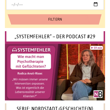
„SYSTEMFEHLER“ – DER PODCAST #29
SERIE: NORDSTADT-GESCHICHTE(N)