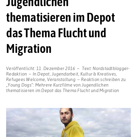
Jugendlichen
thematisieren im Depot
das Thema Flucht und
Migration
Veröffentlicht:
11. Dezember 2016
Text:
Nordstadtblogger-
Redaktion
In
Depot
,
Jugendarbeit
,
Kultur & Kreatives
,
Refugees Welcome
,
Veranstaltung
Reaktion schreiben
zu
„Young Dogs“: Mehrere Kurzfilme von Jugendlichen
thematisieren im Depot das Thema Flucht und Migration