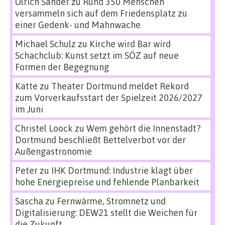
Ulrich Sander
zu
Rund 350 Menschen
versammeln sich auf dem Friedensplatz zu
einer Gedenk- und Mahnwache
Michael Schulz
zu
Kirche wird Bar wird
Schachclub: Kunst setzt im SÖZ auf neue
Formen der Begegnung
Katte
zu
Theater Dortmund meldet Rekord
zum Vorverkaufsstart der Spielzeit 2026/2027
im Juni
Christel Loock
zu
Wem gehört die Innenstadt?
Dortmund beschließt Bettelverbot vor der
Außengastronomie
Peter
zu
IHK Dortmund: Industrie klagt über
hohe Energiepreise und fehlende Planbarkeit
Sascha
zu
Fernwärme, Stromnetz und
Digitalisierung: DEW21 stellt die Weichen für
die Zukunft