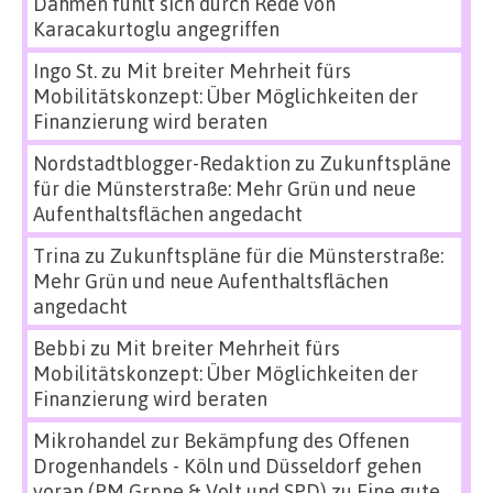
Dahmen fühlt sich durch Rede von
Karacakurtoglu angegriffen
Ingo St.
zu
Mit breiter Mehrheit fürs
Mobilitätskonzept: Über Möglichkeiten der
Finanzierung wird beraten
Nordstadtblogger-Redaktion
zu
Zukunftspläne
für die Münsterstraße: Mehr Grün und neue
Aufenthaltsflächen angedacht
Trina
zu
Zukunftspläne für die Münsterstraße:
Mehr Grün und neue Aufenthaltsflächen
angedacht
Bebbi
zu
Mit breiter Mehrheit fürs
Mobilitätskonzept: Über Möglichkeiten der
Finanzierung wird beraten
Mikrohandel zur Bekämpfung des Offenen
Drogenhandels - Köln und Düsseldorf gehen
voran (PM Grpne & Volt und SPD)
zu
Eine gute