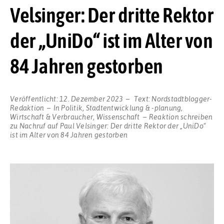
Velsinger: Der dritte Rektor
der „UniDo“ ist im Alter von
84 Jahren gestorben
Veröffentlicht:
12. Dezember 2023
Text:
Nordstadtblogger-
Redaktion
In
Politik
,
Stadtentwicklung & -planung
,
Wirtschaft & Verbraucher
,
Wissenschaft
Reaktion schreiben
zu Nachruf auf Paul Velsinger: Der dritte Rektor der „UniDo“
ist im Alter von 84 Jahren gestorben