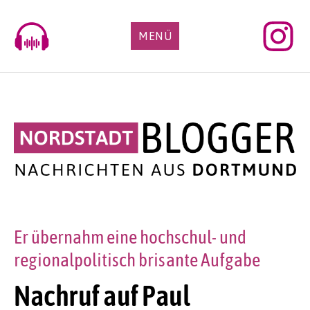
Skip
to
MENÜ
content
Er übernahm eine hochschul- und
regionalpolitisch brisante Aufgabe
Nachruf auf Paul