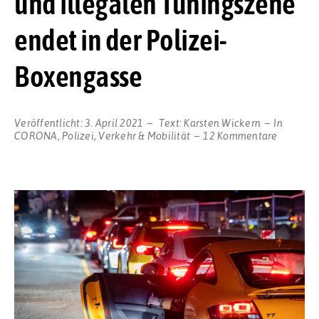
und illegalen Tuningszene
endet in der Polizei-
Boxengasse
Veröffentlicht:
3. April 2021
Text:
Karsten Wickern
In
zu
CORONA
,
Polizei
,
Verkehr & Mobilität
12 Kommentare
„Carfreit
Der
Feiertag
der
Raser-,
Poser-,
Date-
und
illegalen
Tunings
endet
in
der
Polizei-