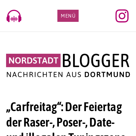
Skip
to
MENÜ
content
„Carfreitag“: Der Feiertag
der Raser-, Poser-, Date-