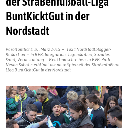
der Straßenfußball-Liga
BuntKicktGut in der
Nordstadt
Veröffentlicht:
10. März 2015
Text:
Nordstadtblogger-
Redaktion
In
BVB
,
Integration
,
Jugendarbeit
,
Soziales
,
Sport
,
Veranstaltung
Reaktion schreiben
zu BVB-Profi
Neven Subotic eröffnet die neue Spielzeit der Straßenfußball-
Liga BuntKicktGut in der Nordstadt