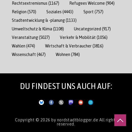
Rechtsextremismus
(1167)
Refugees Welcome
(904)
Religion
(570)
Soziales
(4443)
Sport
(757)
Stadtentwicklung & -planung
(1133)
Umweltschutz & Klima
(1108)
Uncategorized
(917)
Veranstaltung
(5027)
Verkehr & Mobilität
(1056)
Wahlen
(474)
Wirtschaft & Verbraucher
(3816)
Wissenschaft
(467)
Wohnen
(784)
DU FINDEST UNS AUCH AUF:
Copyright © 2026
by nordstadtblogger.de
All rights
reserved.