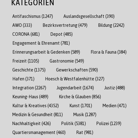
KATEGORIEN
Antifaschismus
(1247)
Auslandsgesellschaft
(390)
AWO
(333)
Bezirksvertretung
(479)
Bildung
(2242)
CORONA
(681)
Depot
(485)
Engagement & Ehrenamt
(781)
Erinnerungsarbeit & Gedenken
(589)
Flora & Fauna
(384)
Freizeit
(1105)
Gastronomie
(549)
Geschichte
(1375)
Gewerkschaften
(590)
Hafen
(371)
Hoesch & Westfalenhütte
(327)
Integration
(2267)
Jugendarbeit
(1674)
Justiz
(488)
Keuning-Haus
(489)
Kirche & Glauben
(856)
Kultur & Kreatives
(4352)
Kunst
(1701)
Medien
(471)
Medizin & Gesundheit
(811)
Musik
(1287)
Nachhaltigkeit
(426)
Politik
(5381)
Polizei
(1239)
Quartiersmanagement
(460)
Rat
(981)