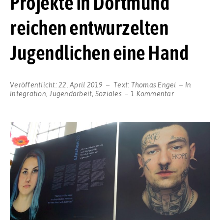
Projekte in Dortmund
reichen entwurzelten
Jugendlichen eine Hand
Veröffentlicht:
22. April 2019
Text:
Thomas Engel
In
zu
Integration
,
Jugendarbeit
,
Soziales
1 Kommentar
Aufsuchende
Sozialarbeit
mit
Bedacht:
GrünBau-
Projekte
in
Dortmund
reichen
entwurzelten
Jugendlichen
eine
Hand