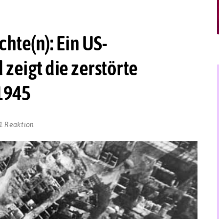
hte(n): Ein US-
zeigt die zerstörte
1945
1 Reaktion