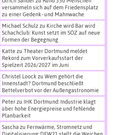
Ulrich Sander
zu
Rund 350 Menschen
versammeln sich auf dem Friedensplatz
zu einer Gedenk- und Mahnwache
Michael Schulz
zu
Kirche wird Bar wird
Schachclub: Kunst setzt im SÖZ auf neue
Formen der Begegnung
Katte
zu
Theater Dortmund meldet
Rekord zum Vorverkaufsstart der
Spielzeit 2026/2027 im Juni
Christel Loock
zu
Wem gehört die
Innenstadt? Dortmund beschließt
Bettelverbot vor der Außengastronomie
Peter
zu
IHK Dortmund: Industrie klagt
über hohe Energiepreise und fehlende
Planbarkeit
Sascha
zu
Fernwärme, Stromnetz und
Digitalisierung: DEW21 stellt die Weichen