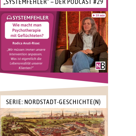
„SYSTEMFEHLER“ – DER PODCAST #29
SERIE: NORDSTADT-GESCHICHTE(N)