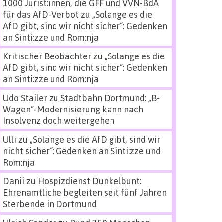
1000 Jurist:innen, die GFF und VVN-BdA
für das AfD-Verbot
zu
„Solange es die
AfD gibt, sind wir nicht sicher“: Gedenken
an Sinti:zze und Rom:nja
Kritischer Beobachter
zu
„Solange es die
AfD gibt, sind wir nicht sicher“: Gedenken
an Sinti:zze und Rom:nja
Udo Stailer
zu
Stadtbahn Dortmund: „B-
Wagen“-Modernisierung kann nach
Insolvenz doch weitergehen
Ulli
zu
„Solange es die AfD gibt, sind wir
nicht sicher“: Gedenken an Sinti:zze und
Rom:nja
Danii
zu
Hospizdienst Dunkelbunt:
Ehrenamtliche begleiten seit fünf Jahren
Sterbende in Dortmund