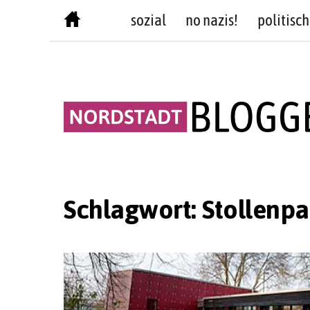
Skip
sozial
no nazis!
politisch
to
content
Schlagwort:
Stollenpa