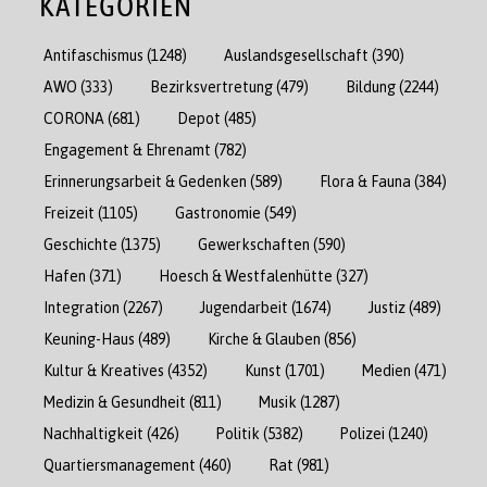
KATEGORIEN
Antifaschismus
(1248)
Auslandsgesellschaft
(390)
AWO
(333)
Bezirksvertretung
(479)
Bildung
(2244)
CORONA
(681)
Depot
(485)
Engagement & Ehrenamt
(782)
Erinnerungsarbeit & Gedenken
(589)
Flora & Fauna
(384)
Freizeit
(1105)
Gastronomie
(549)
Geschichte
(1375)
Gewerkschaften
(590)
Hafen
(371)
Hoesch & Westfalenhütte
(327)
Integration
(2267)
Jugendarbeit
(1674)
Justiz
(489)
Keuning-Haus
(489)
Kirche & Glauben
(856)
Kultur & Kreatives
(4352)
Kunst
(1701)
Medien
(471)
Medizin & Gesundheit
(811)
Musik
(1287)
Nachhaltigkeit
(426)
Politik
(5382)
Polizei
(1240)
Quartiersmanagement
(460)
Rat
(981)