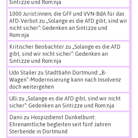
Sinti:zze und Rom:nja
1000 Jurist:innen, die GFF und VVN-BdA für das
AfD-Verbot
zu
„Solange es die AfD gibt, sind wir
nicht sicher“: Gedenken an Sinti:zze und
Rom:nja
Kritischer Beobachter
zu
„Solange es die AfD
gibt, sind wir nicht sicher“: Gedenken an
Sinti:zze und Rom:nja
Udo Stailer
zu
Stadtbahn Dortmund: „B-
Wagen“-Modernisierung kann nach Insolvenz
doch weitergehen
Ulli
zu
„Solange es die AfD gibt, sind wir nicht
sicher“: Gedenken an Sinti:zze und Rom:nja
Danii
zu
Hospizdienst Dunkelbunt:
Ehrenamtliche begleiten seit fünf Jahren
Sterbende in Dortmund