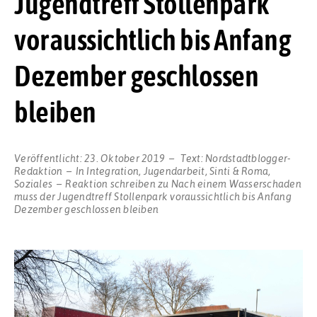
Jugendtreff Stollenpark
voraussichtlich bis Anfang
Dezember geschlossen
bleiben
Veröffentlicht:
23. Oktober 2019
Text:
Nordstadtblogger-
Redaktion
In
Integration
,
Jugendarbeit
,
Sinti & Roma
,
Soziales
Reaktion schreiben
zu Nach einem Wasserschaden
muss der Jugendtreff Stollenpark voraussichtlich bis Anfang
Dezember geschlossen bleiben