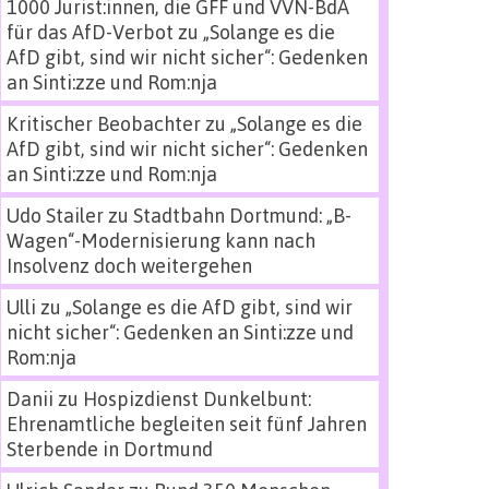
1000 Jurist:innen, die GFF und VVN-BdA
für das AfD-Verbot
zu
„Solange es die
AfD gibt, sind wir nicht sicher“: Gedenken
an Sinti:zze und Rom:nja
Kritischer Beobachter
zu
„Solange es die
AfD gibt, sind wir nicht sicher“: Gedenken
an Sinti:zze und Rom:nja
Udo Stailer
zu
Stadtbahn Dortmund: „B-
Wagen“-Modernisierung kann nach
Insolvenz doch weitergehen
Ulli
zu
„Solange es die AfD gibt, sind wir
nicht sicher“: Gedenken an Sinti:zze und
Rom:nja
Danii
zu
Hospizdienst Dunkelbunt:
Ehrenamtliche begleiten seit fünf Jahren
Sterbende in Dortmund