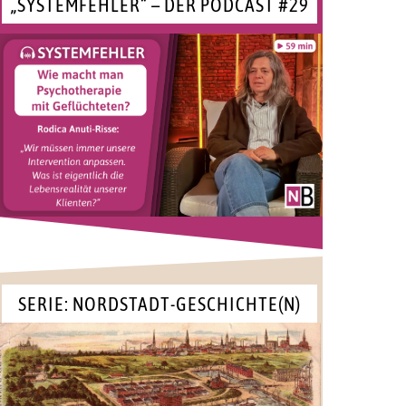
„SYSTEMFEHLER“ – DER PODCAST #29
SERIE: NORDSTADT-GESCHICHTE(N)