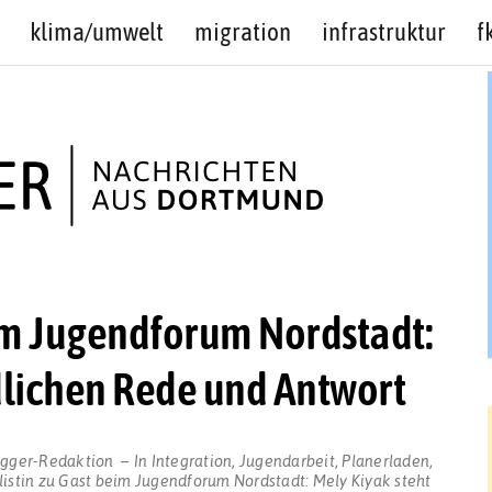
klima/umwelt
migration
infrastruktur
f
eim Jugendforum Nordstadt:
dlichen Rede und Antwort
ogger-Redaktion
In
Integration
,
Jugendarbeit
,
Planerladen
,
istin zu Gast beim Jugendforum Nordstadt: Mely Kiyak steht