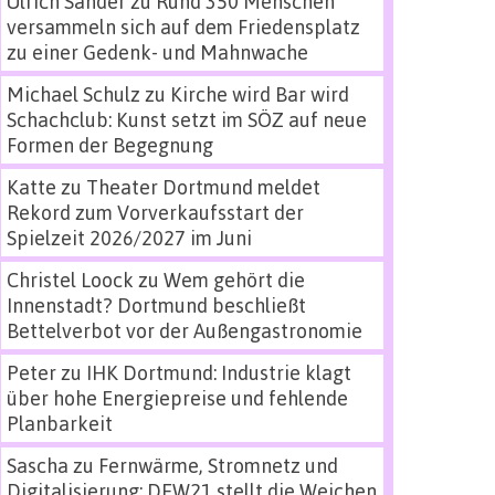
Ulrich Sander
zu
Rund 350 Menschen
versammeln sich auf dem Friedensplatz
zu einer Gedenk- und Mahnwache
Michael Schulz
zu
Kirche wird Bar wird
Schachclub: Kunst setzt im SÖZ auf neue
Formen der Begegnung
Katte
zu
Theater Dortmund meldet
Rekord zum Vorverkaufsstart der
Spielzeit 2026/2027 im Juni
Christel Loock
zu
Wem gehört die
Innenstadt? Dortmund beschließt
Bettelverbot vor der Außengastronomie
Peter
zu
IHK Dortmund: Industrie klagt
über hohe Energiepreise und fehlende
Planbarkeit
Sascha
zu
Fernwärme, Stromnetz und
Digitalisierung: DEW21 stellt die Weichen