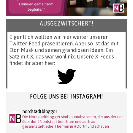
AUSGEZWITSCHERT!
Eigentlich wollten wir hier weiter unseren
Twitter-Feed präsentieren. Aber so ist das mit
Elon Musk und seinen grandiosen Ideen. Ein
Satz mit X, das war wohl nix. Unsere X-Feeds
findet ihr aber hier:
FOLGE UNS BEI INSTAGRAM!
nordstadtblogger
Die Nordstadtblogger sind Journalist:innen, die aus der und
über die #Nordstadt berichten und auch auf
gesamtstädtische Themen in #Dortmund schauen