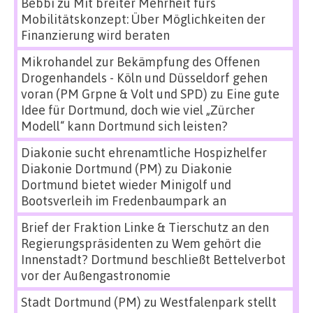
Bebbi
zu
Mit breiter Mehrheit fürs
Mobilitätskonzept: Über Möglichkeiten der
Finanzierung wird beraten
Mikrohandel zur Bekämpfung des Offenen
Drogenhandels - Köln und Düsseldorf gehen
voran (PM Grpne & Volt und SPD)
zu
Eine gute
Idee für Dortmund, doch wie viel „Zürcher
Modell“ kann Dortmund sich leisten?
Diakonie sucht ehrenamtliche Hospizhelfer
Diakonie Dortmund (PM)
zu
Diakonie
Dortmund bietet wieder Minigolf und
Bootsverleih im Fredenbaumpark an
Brief der Fraktion Linke & Tierschutz an den
Regierungspräsidenten
zu
Wem gehört die
Innenstadt? Dortmund beschließt Bettelverbot
vor der Außengastronomie
Stadt Dortmund (PM)
zu
Westfalenpark stellt