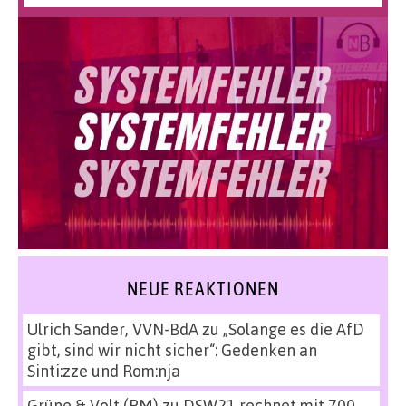
NEUE REAKTIONEN
Ulrich Sander, VVN-BdA
zu
„Solange es die AfD
gibt, sind wir nicht sicher“: Gedenken an
Sinti:zze und Rom:nja
Grüne & Volt (PM)
zu
DSW21 rechnet mit 700