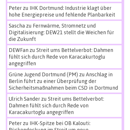
Peter
zu
IHK Dortmund: Industrie klagt über
hohe Energiepreise und fehlende Planbarkeit
Sascha
zu
Fernwärme, Stromnetz und
Digitalisierung: DEW21 stellt die Weichen für
die Zukunft
DEWFan
zu
Streit ums Bettelverbot: Dahmen
fühlt sich durch Rede von Karacakurtoglu
angegriffen
Grüne Jugend Dortmund (PM)
zu
Anschlag in
Berlin führt zu einer Überprüfung der
Sicherheitsmaßnahmen beim CSD in Dortmund
Ulrich Sander
zu
Streit ums Bettelverbot:
Dahmen fühlt sich durch Rede von
Karacakurtoglu angegriffen
Peter
zu
IHK-Spitze bei OB Kalouti:
Rückendeckung im Streit um neue