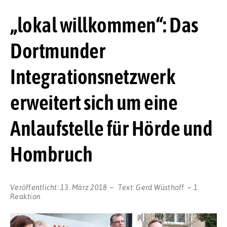
„lokal willkommen“: Das
Dortmunder
Integrationsnetzwerk
erweitert sich um eine
Anlaufstelle für Hörde und
Hombruch
Veröffentlicht:
13. März 2018
Text:
Gerd Wüsthoff
1
Reaktion