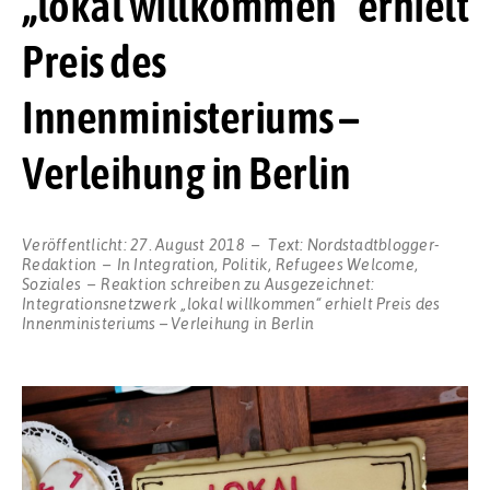
„lokal willkommen“ erhielt
Preis des
Innenministeriums –
Verleihung in Berlin
Veröffentlicht:
27. August 2018
Text:
Nordstadtblogger-
Redaktion
In
Integration
,
Politik
,
Refugees Welcome
,
Soziales
Reaktion schreiben
zu Ausgezeichnet:
Integrationsnetzwerk „lokal willkommen“ erhielt Preis des
Innenministeriums – Verleihung in Berlin