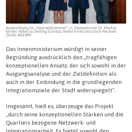
Auszeichnung für „lokal willkommen“. v.l. Staatssekretär Dr. Markus
Kerber, Rebecca Dettling (Caritas), Nahid Farshi und Ulrich Piechota
(Stadt). Bild BMI
Das Innenministerium würdigt in seiner
Begründung ausdrücklich den „tragfähigen
konzeptionellen Ansatz, der sich sowohl in der
Ausgangsanalyse und der Zieldefinition als
auch in der Einbindung in die grundlegenden
Integrationsziele der Stadt widerspiegelt“.
Insgesamt, hieß es, überzeuge das Projekt
„durch seine konzeptionellen Stärken und die
Quartiers bezogene Netzwerk- und
Integrationsarbeit. Es bietet sowohl den