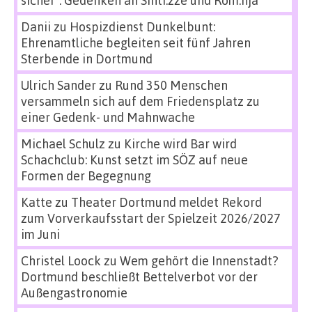
sicher“: Gedenken an Sinti:zze und Rom:nja
Danii
zu
Hospizdienst Dunkelbunt:
Ehrenamtliche begleiten seit fünf Jahren
Sterbende in Dortmund
Ulrich Sander
zu
Rund 350 Menschen
versammeln sich auf dem Friedensplatz zu
einer Gedenk- und Mahnwache
Michael Schulz
zu
Kirche wird Bar wird
Schachclub: Kunst setzt im SÖZ auf neue
Formen der Begegnung
Katte
zu
Theater Dortmund meldet Rekord
zum Vorverkaufsstart der Spielzeit 2026/2027
im Juni
Christel Loock
zu
Wem gehört die Innenstadt?
Dortmund beschließt Bettelverbot vor der
Außengastronomie