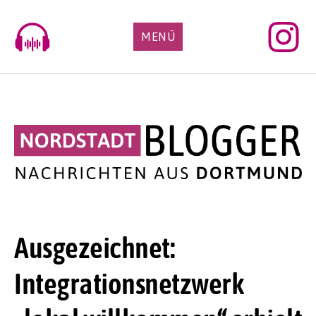
Skip
to
MENÜ
content
Ausgezeichnet:
Integrationsnetzwerk