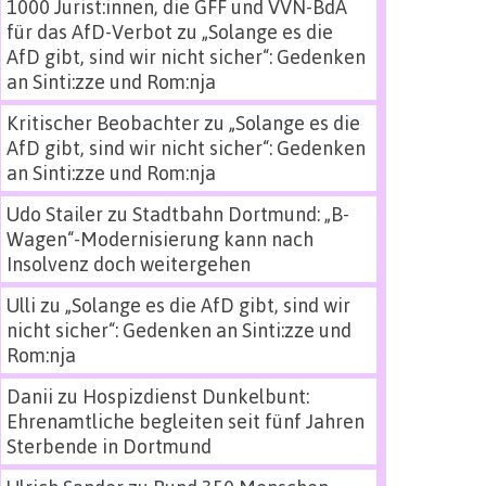
1000 Jurist:innen, die GFF und VVN-BdA
für das AfD-Verbot
zu
„Solange es die
AfD gibt, sind wir nicht sicher“: Gedenken
an Sinti:zze und Rom:nja
Kritischer Beobachter
zu
„Solange es die
AfD gibt, sind wir nicht sicher“: Gedenken
an Sinti:zze und Rom:nja
Udo Stailer
zu
Stadtbahn Dortmund: „B-
Wagen“-Modernisierung kann nach
Insolvenz doch weitergehen
Ulli
zu
„Solange es die AfD gibt, sind wir
nicht sicher“: Gedenken an Sinti:zze und
Rom:nja
Danii
zu
Hospizdienst Dunkelbunt:
Ehrenamtliche begleiten seit fünf Jahren
Sterbende in Dortmund