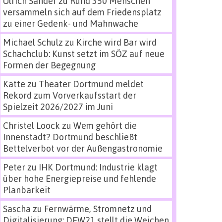
Ulrich Sander
zu
Rund 350 Menschen
versammeln sich auf dem Friedensplatz
zu einer Gedenk- und Mahnwache
Michael Schulz
zu
Kirche wird Bar wird
Schachclub: Kunst setzt im SÖZ auf neue
Formen der Begegnung
Katte
zu
Theater Dortmund meldet
Rekord zum Vorverkaufsstart der
Spielzeit 2026/2027 im Juni
Christel Loock
zu
Wem gehört die
Innenstadt? Dortmund beschließt
Bettelverbot vor der Außengastronomie
Peter
zu
IHK Dortmund: Industrie klagt
über hohe Energiepreise und fehlende
Planbarkeit
Sascha
zu
Fernwärme, Stromnetz und
Digitalisierung: DEW21 stellt die Weichen