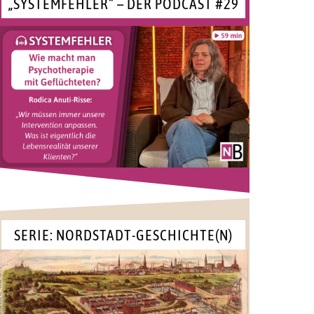
„SYSTEMFEHLER“ – DER PODCAST #29
SERIE: NORDSTADT-GESCHICHTE(N)