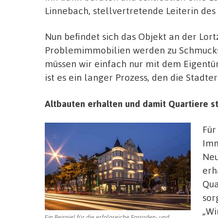
Linnebach, stellvertretende Leiterin de
Nun befindet sich das Objekt an der Lor
Problemimmobilien werden zu Schmucks
müssen wir einfach nur mit dem Eigentü
ist es ein langer Prozess, den die Stadte
Altbauten erhalten und damit Quartiere st
Für
Imm
Neu
erh
Qua
sor
„Wi
Ein Beispiel für die erfolgreiche Fassaden- und