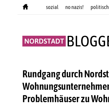
Skip
sozial
no nazis!
politisch
to
content
Rundgang durch Nordsta
Wohnungsunternehmen
Problemhäuser zu Wohn