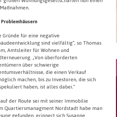
der großen Wohnungsgesellschaften nun einen
r Maßnahmen.
on Problemhäusern
e Gründe für eine negative
äudeentwicklung sind vielfältig“, so Thomas
m, Amtsleiter für Wohnen und
dterneuerung. „Von überforderten
entümern über schwierige
entumsverhältnisse, die einen Verkauf
öglich machen, bis zu Investoren, die sich
spekuliert haben, ist alles dabei.“
auf der Route sei mit seiner Immobilie
em Quartiersmanagment Nordstadt habe man
ösung gefunden, erinnert sich Susanne