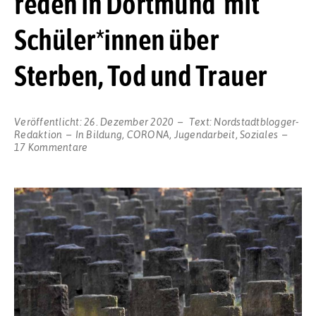
reden in Dortmund mit
Schüler*innen über
Sterben, Tod und Trauer
Veröffentlicht:
26. Dezember 2020
Text:
Nordstadtblogger-
Redaktion
In
Bildung
,
CORONA
,
Jugendarbeit
,
Soziales
zu
17 Kommentare
Let’s
talk
about
death:
Malteser
Hospizdienste
reden
in
Dortmund
mit
Schüler*innen
über
Sterben,