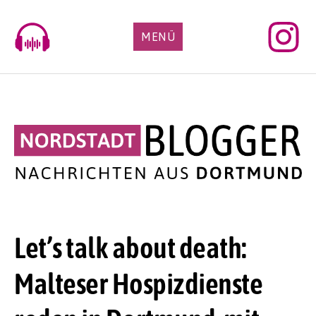
Skip
to
MENÜ
content
Let’s talk about death:
Malteser Hospizdienste