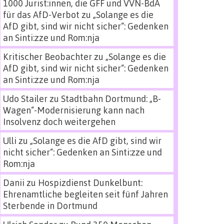
1000 Jurist:innen, die GFF und VVN-BdA
für das AfD-Verbot
zu
„Solange es die
AfD gibt, sind wir nicht sicher“: Gedenken
an Sinti:zze und Rom:nja
Kritischer Beobachter
zu
„Solange es die
AfD gibt, sind wir nicht sicher“: Gedenken
an Sinti:zze und Rom:nja
Udo Stailer
zu
Stadtbahn Dortmund: „B-
Wagen“-Modernisierung kann nach
Insolvenz doch weitergehen
Ulli
zu
„Solange es die AfD gibt, sind wir
nicht sicher“: Gedenken an Sinti:zze und
Rom:nja
Danii
zu
Hospizdienst Dunkelbunt:
Ehrenamtliche begleiten seit fünf Jahren
Sterbende in Dortmund