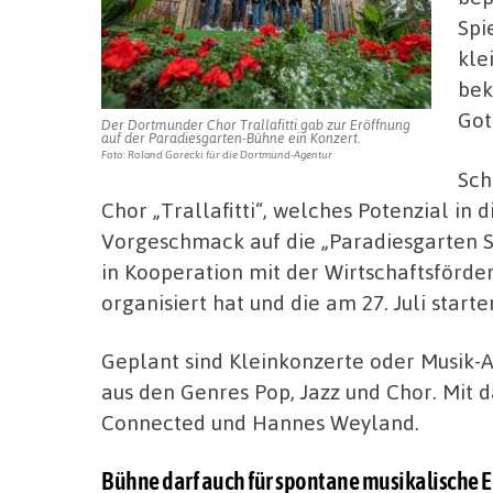
Spi
kle
bek
Got
Der Dortmunder Chor Trallafitti gab zur Eröffnung
auf der Paradiesgarten-Bühne ein Konzert.
Foto: Roland Gorecki für die Dortmund-Agentur
Sch
Chor „Trallafitti“, welches Potenzial in 
Vorgeschmack auf die „Paradiesgarten Ses
in Kooperation mit der Wirtschaftsförde
organisiert hat und die am 27. Juli starte
Geplant sind Kleinkonzerte oder Musik-A
aus den Genres Pop, Jazz und Chor. Mit 
Connected und Hannes Weyland.
Bühne darf auch für spontane musikalische E