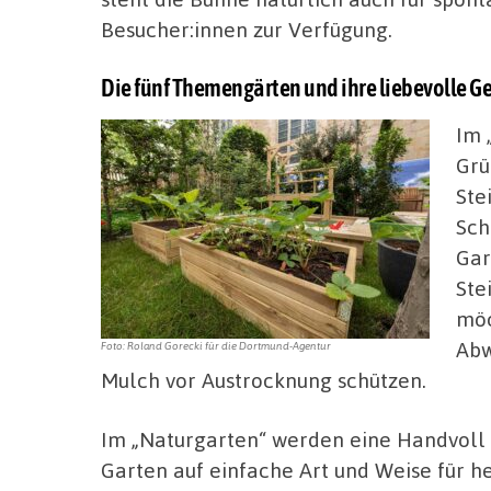
Besucher:innen zur Verfügung.
Die fünf Themengärten und ihre liebevolle G
Im 
Grü
Ste
Sch
Gar
Ste
möc
Abw
Foto: Roland Gorecki für die Dortmund-Agentur
Mulch vor Austrocknung schützen.
Im „Naturgarten“ werden eine Handvoll M
Garten auf einfache Art und Weise für h