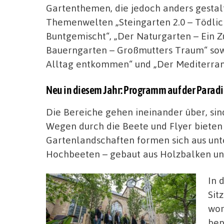
Gartenthemen, die jedoch anders gestalte
Themenwelten „Steingarten 2.0 – Tödlic
Buntgemischt“, „Der Naturgarten – Ein Zuh
Bauerngarten – Großmutters Traum“ sowi
Alltag entkommen“ und „Der Mediterran
Neu in diesem Jahr: Programm auf der Parad
Die Bereiche gehen ineinander über, sin
Wegen durch die Beete und Flyer bieten 
Gartenlandschaften formen sich aus unt
Hochbeeten – gebaut aus Holzbalken un
In 
Sit
wor
bep