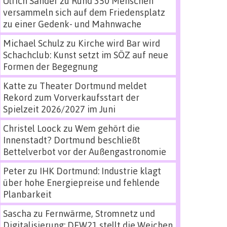
Ulrich Sander
zu
Rund 350 Menschen
versammeln sich auf dem Friedensplatz
zu einer Gedenk- und Mahnwache
Michael Schulz
zu
Kirche wird Bar wird
Schachclub: Kunst setzt im SÖZ auf neue
Formen der Begegnung
Katte
zu
Theater Dortmund meldet
Rekord zum Vorverkaufsstart der
Spielzeit 2026/2027 im Juni
Christel Loock
zu
Wem gehört die
Innenstadt? Dortmund beschließt
Bettelverbot vor der Außengastronomie
Peter
zu
IHK Dortmund: Industrie klagt
über hohe Energiepreise und fehlende
Planbarkeit
Sascha
zu
Fernwärme, Stromnetz und
Digitalisierung: DEW21 stellt die Weichen