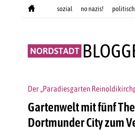
Skip
sozial
no nazis!
politisch
to
content
Der „Paradiesgarten Reinoldikirchpl
Gartenwelt mit fünf Th
Dortmunder City zum Ve