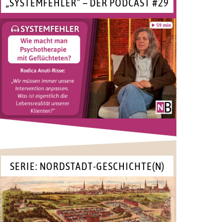
„SYSTEMFEHLER“ – DER PODCAST #29
SERIE: NORDSTADT-GESCHICHTE(N)