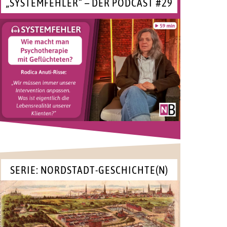
„SYSTEMFEHLER“ – DER PODCAST #29
SERIE: NORDSTADT-GESCHICHTE(N)