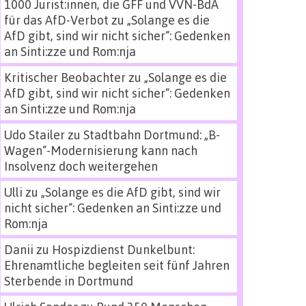
1000 Jurist:innen, die GFF und VVN-BdA
für das AfD-Verbot
zu
„Solange es die
AfD gibt, sind wir nicht sicher“: Gedenken
an Sinti:zze und Rom:nja
Kritischer Beobachter
zu
„Solange es die
AfD gibt, sind wir nicht sicher“: Gedenken
an Sinti:zze und Rom:nja
Udo Stailer
zu
Stadtbahn Dortmund: „B-
Wagen“-Modernisierung kann nach
Insolvenz doch weitergehen
Ulli
zu
„Solange es die AfD gibt, sind wir
nicht sicher“: Gedenken an Sinti:zze und
Rom:nja
Danii
zu
Hospizdienst Dunkelbunt:
Ehrenamtliche begleiten seit fünf Jahren
Sterbende in Dortmund