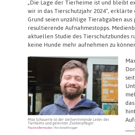
„Die Lage der Tierheime ist und bleibt 
wir in das Tierschutzjahr 2024“, erklärt
Grund seien unzählige Tierabgaben aus 
resultierende Aufnahmestopps. Medienbe
aktuellen Studie des Tierschutzbundes r
keine Hunde mehr aufnehmen zu können
Max
Dor
sei
Unt
meh
das
hin
Auf
Max Schauerte ist der stellvertretende Leiter des
Tierheims und gelernter Zootierpfleger.
__
Paulina Bermúdez
| Nordstadtblogger