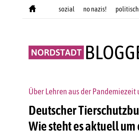
Skip
sozial
no nazis!
politisch
to
content
Über Lehren aus der Pandemiezeit 
Deutscher Tierschutzbu
Wie steht es aktuell u