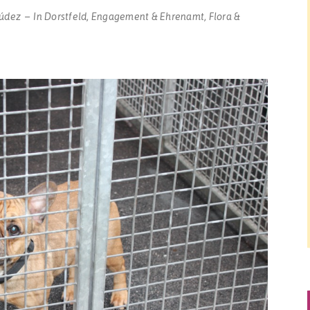
údez
In
Dorstfeld
,
Engagement & Ehrenamt
,
Flora &