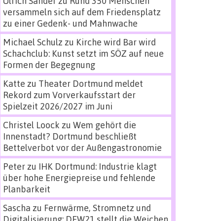
Ulrich Sander
zu
Rund 350 Menschen
versammeln sich auf dem Friedensplatz
zu einer Gedenk- und Mahnwache
Michael Schulz
zu
Kirche wird Bar wird
Schachclub: Kunst setzt im SÖZ auf neue
Formen der Begegnung
Katte
zu
Theater Dortmund meldet
Rekord zum Vorverkaufsstart der
Spielzeit 2026/2027 im Juni
Christel Loock
zu
Wem gehört die
Innenstadt? Dortmund beschließt
Bettelverbot vor der Außengastronomie
Peter
zu
IHK Dortmund: Industrie klagt
über hohe Energiepreise und fehlende
Planbarkeit
Sascha
zu
Fernwärme, Stromnetz und
Digitalisierung: DEW21 stellt die Weichen