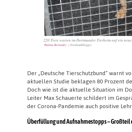
220 Tiere warten im Dortmunder Tierheim auf ein neue
Paulina Bermúdez
| Nordstadtblogger
Der „Deutsche Tierschutzbund“ warnt vor
aktuellen Studie beklagen 80 Prozent d
Doch wie ist die aktuelle Situation im 
Leiter Max Schauerte schildert im Gespr
der Corona-Pandemie auch positive Lehr
Überfüllung und Aufnahmestopps – Großteil d