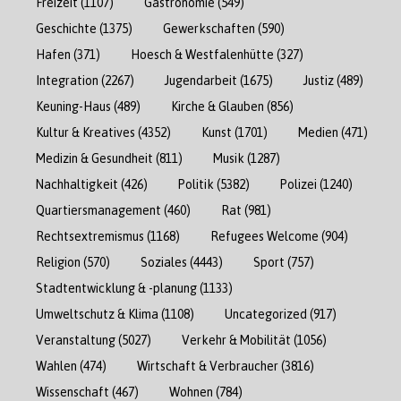
Freizeit
(1107)
Gastronomie
(549)
Geschichte
(1375)
Gewerkschaften
(590)
Hafen
(371)
Hoesch & Westfalenhütte
(327)
Integration
(2267)
Jugendarbeit
(1675)
Justiz
(489)
Keuning-Haus
(489)
Kirche & Glauben
(856)
Kultur & Kreatives
(4352)
Kunst
(1701)
Medien
(471)
Medizin & Gesundheit
(811)
Musik
(1287)
Nachhaltigkeit
(426)
Politik
(5382)
Polizei
(1240)
Quartiersmanagement
(460)
Rat
(981)
Rechtsextremismus
(1168)
Refugees Welcome
(904)
Religion
(570)
Soziales
(4443)
Sport
(757)
Stadtentwicklung & -planung
(1133)
Umweltschutz & Klima
(1108)
Uncategorized
(917)
Veranstaltung
(5027)
Verkehr & Mobilität
(1056)
Wahlen
(474)
Wirtschaft & Verbraucher
(3816)
Wissenschaft
(467)
Wohnen
(784)