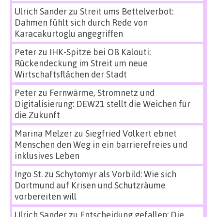
Ulrich Sander
zu
Streit ums Bettelverbot:
Dahmen fühlt sich durch Rede von
Karacakurtoglu angegriffen
Peter
zu
IHK-Spitze bei OB Kalouti:
Rückendeckung im Streit um neue
Wirtschaftsflächen der Stadt
Peter
zu
Fernwärme, Stromnetz und
Digitalisierung: DEW21 stellt die Weichen für
die Zukunft
Marina Melzer
zu
Siegfried Volkert ebnet
Menschen den Weg in ein barrierefreies und
inklusives Leben
Ingo St.
zu
Schytomyr als Vorbild: Wie sich
Dortmund auf Krisen und Schutzräume
vorbereiten will
Ulrich Sander
zu
Entscheidung gefallen: Die