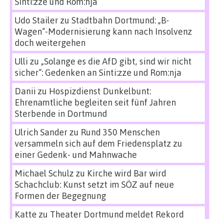
Sinti:zze und Rom:nja
Udo Stailer
zu
Stadtbahn Dortmund: „B-
Wagen“-Modernisierung kann nach Insolvenz
doch weitergehen
Ulli
zu
„Solange es die AfD gibt, sind wir nicht
sicher“: Gedenken an Sinti:zze und Rom:nja
Danii
zu
Hospizdienst Dunkelbunt:
Ehrenamtliche begleiten seit fünf Jahren
Sterbende in Dortmund
Ulrich Sander
zu
Rund 350 Menschen
versammeln sich auf dem Friedensplatz zu
einer Gedenk- und Mahnwache
Michael Schulz
zu
Kirche wird Bar wird
Schachclub: Kunst setzt im SÖZ auf neue
Formen der Begegnung
Katte
zu
Theater Dortmund meldet Rekord