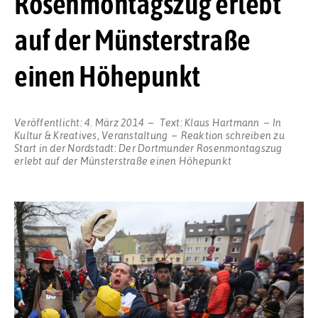
Rosenmontagszug erlebt
auf der Münsterstraße
einen Höhepunkt
Veröffentlicht:
4. März 2014
Text:
Klaus Hartmann
In
Kultur & Kreatives
,
Veranstaltung
Reaktion schreiben
zu
Start in der Nordstadt: Der Dortmunder Rosenmontagszug
erlebt auf der Münsterstraße einen Höhepunkt