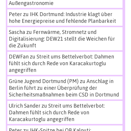
Außengastronomie
Peter
zu
IHK Dortmund: Industrie klagt über
hohe Energiepreise und fehlende Planbarkeit
Sascha
zu
Fernwärme, Stromnetz und
Digitalisierung: DEW21 stellt die Weichen für
die Zukunft
DEWFan
zu
Streit ums Bettelverbot: Dahmen
fühlt sich durch Rede von Karacakurtoglu
angegriffen
Grüne Jugend Dortmund (PM)
zu
Anschlag in
Berlin führt zu einer Überprüfung der
Sicherheitsmaßnahmen beim CSD in Dortmund
Ulrich Sander
zu
Streit ums Bettelverbot:
Dahmen fühlt sich durch Rede von
Karacakurtoglu angegriffen
Peter
zu
IHK-Spitze bei OB Kalouti: