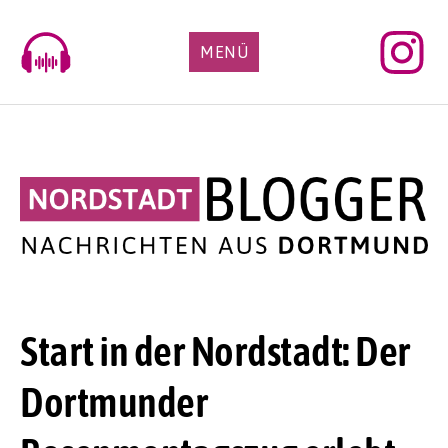
Skip
to
MENÜ
content
Start in der Nordstadt: Der
Dortmunder