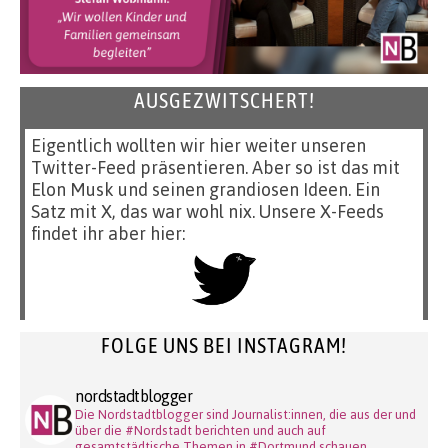
AUSGEZWITSCHERT!
Eigentlich wollten wir hier weiter unseren
Twitter-Feed präsentieren. Aber so ist das mit
Elon Musk und seinen grandiosen Ideen. Ein
Satz mit X, das war wohl nix. Unsere X-Feeds
findet ihr aber hier:
FOLGE UNS BEI INSTAGRAM!
nordstadtblogger
Die Nordstadtblogger sind Journalist:innen, die aus der und
über die #Nordstadt berichten und auch auf
gesamtstädtische Themen in #Dortmund schauen