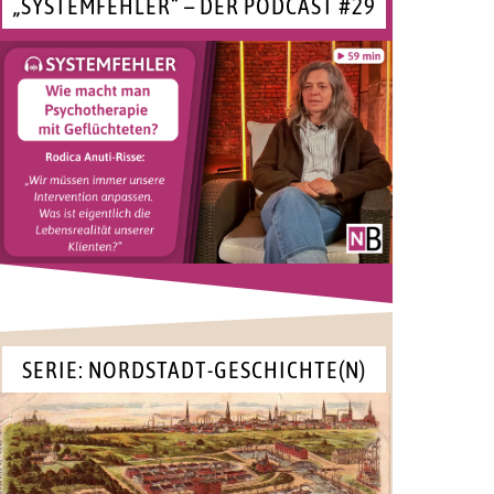
„SYSTEMFEHLER“ – DER PODCAST #29
SERIE: NORDSTADT-GESCHICHTE(N)