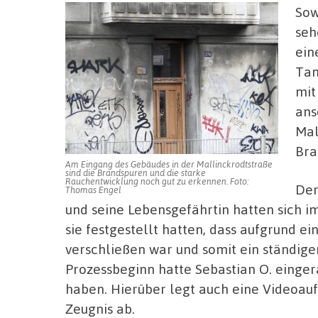
Sow
seh
ein
Tan
mit
ans
Mal
Bra
Am Eingang des Gebäudes in der Mallinckrodtstraße
sind die Brandspuren und die starke
Rauchentwicklung noch gut zu erkennen. Foto:
Der
Thomas Engel
und seine Lebensgefährtin hatten sich 
sie festgestellt hatten, dass aufgrund e
verschließen war und somit ein ständig
Prozessbeginn hatte Sebastian O. eingerä
haben. Hierüber legt auch eine Videoau
Zeugnis ab.