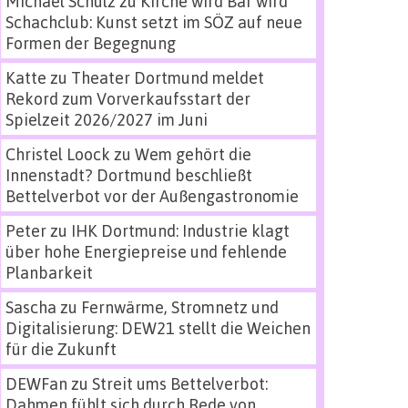
Michael Schulz
zu
Kirche wird Bar wird
Schachclub: Kunst setzt im SÖZ auf neue
Formen der Begegnung
Katte
zu
Theater Dortmund meldet
Rekord zum Vorverkaufsstart der
Spielzeit 2026/2027 im Juni
Christel Loock
zu
Wem gehört die
Innenstadt? Dortmund beschließt
Bettelverbot vor der Außengastronomie
Peter
zu
IHK Dortmund: Industrie klagt
über hohe Energiepreise und fehlende
Planbarkeit
Sascha
zu
Fernwärme, Stromnetz und
Digitalisierung: DEW21 stellt die Weichen
für die Zukunft
DEWFan
zu
Streit ums Bettelverbot:
Dahmen fühlt sich durch Rede von