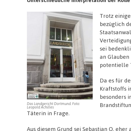
Trotz einig
bezüglich d
Staatsanwalt
Verteidigung
sei bedenkli
an Glauben 
potentielle
Da es für d
Kraftstoffs
besonders i
Das Landgericht Dortmund. Foto:
Brandstiftun
Leopold Achilles
Täterin in Frage.
Aus diesem Grund sei Sebastian O. eher a