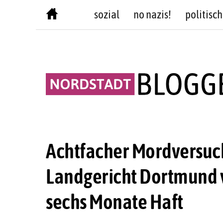
Skip
sozial
no nazis!
politisch
to
content
Achtfacher Mordversuch
Landgericht Dortmund v
sechs Monate Haft