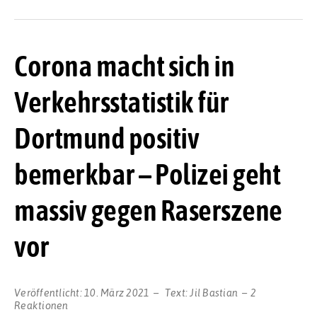
Corona macht sich in
Verkehrsstatistik für
Dortmund positiv
bemerkbar – Polizei geht
massiv gegen Raserszene
vor
Veröffentlicht:
10. März 2021
Text:
Jil Bastian
2
Reaktionen