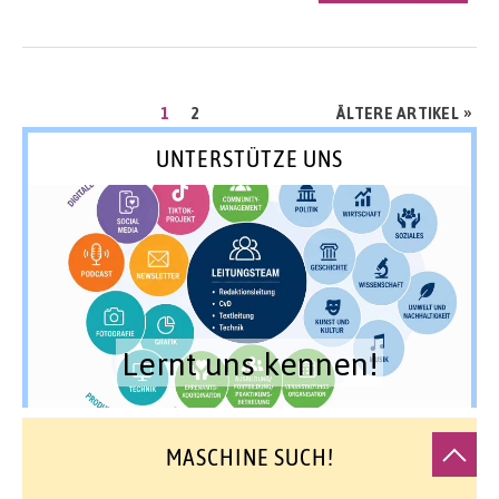
Seitennummerierung
SEITE
SEITE
»
1
2
ÄLTERE ARTIKEL
der
UNTERSTÜTZE UNS
Beiträge
Lernt uns kennen!
MASCHINE SUCH!