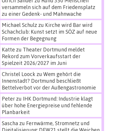
Ulrich Sander
zu
Rund 350 Menschen
versammeln sich auf dem Friedensplatz
zu einer Gedenk- und Mahnwache
Michael Schulz
zu
Kirche wird Bar wird
Schachclub: Kunst setzt im SÖZ auf neue
Formen der Begegnung
Katte
zu
Theater Dortmund meldet
Rekord zum Vorverkaufsstart der
Spielzeit 2026/2027 im Juni
Christel Loock
zu
Wem gehört die
Innenstadt? Dortmund beschließt
Bettelverbot vor der Außengastronomie
Peter
zu
IHK Dortmund: Industrie klagt
über hohe Energiepreise und fehlende
Planbarkeit
Sascha
zu
Fernwärme, Stromnetz und
Digitalisierung: DEW21 stellt die Weichen