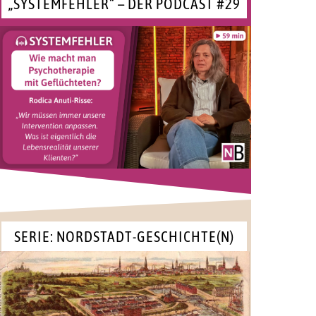
„SYSTEMFEHLER“ – DER PODCAST #29
SERIE: NORDSTADT-GESCHICHTE(N)