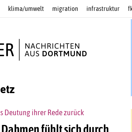
klima/umwelt
migration
infrastruktur
f
etz
ns Deutung ihrer Rede zurück
: Dahmen fühlt sich durch