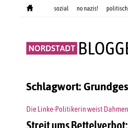
Skip
sozial
no nazis!
politisch
to
content
Schlagwort:
Grundges
Die Linke-Politikerin weist Dahme
Streit ums Bettelverbot