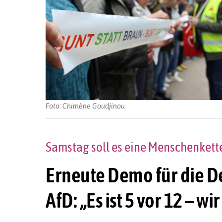
Foto: Chimène Goudjinou
Samstag soll es eine Menschenkett
Erneute Demo für die D
AfD: „Es ist 5 vor 12 – w