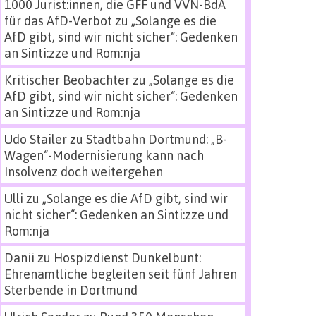
1000 Jurist:innen, die GFF und VVN-BdA
für das AfD-Verbot
zu
„Solange es die
AfD gibt, sind wir nicht sicher“: Gedenken
an Sinti:zze und Rom:nja
Kritischer Beobachter
zu
„Solange es die
AfD gibt, sind wir nicht sicher“: Gedenken
an Sinti:zze und Rom:nja
Udo Stailer
zu
Stadtbahn Dortmund: „B-
Wagen“-Modernisierung kann nach
Insolvenz doch weitergehen
Ulli
zu
„Solange es die AfD gibt, sind wir
nicht sicher“: Gedenken an Sinti:zze und
Rom:nja
Danii
zu
Hospizdienst Dunkelbunt:
Ehrenamtliche begleiten seit fünf Jahren
Sterbende in Dortmund