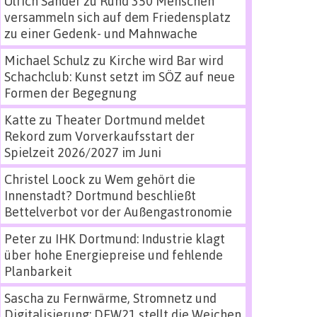
Ulrich Sander
zu
Rund 350 Menschen
versammeln sich auf dem Friedensplatz
zu einer Gedenk- und Mahnwache
Michael Schulz
zu
Kirche wird Bar wird
Schachclub: Kunst setzt im SÖZ auf neue
Formen der Begegnung
Katte
zu
Theater Dortmund meldet
Rekord zum Vorverkaufsstart der
Spielzeit 2026/2027 im Juni
Christel Loock
zu
Wem gehört die
Innenstadt? Dortmund beschließt
Bettelverbot vor der Außengastronomie
Peter
zu
IHK Dortmund: Industrie klagt
über hohe Energiepreise und fehlende
Planbarkeit
Sascha
zu
Fernwärme, Stromnetz und
Digitalisierung: DEW21 stellt die Weichen