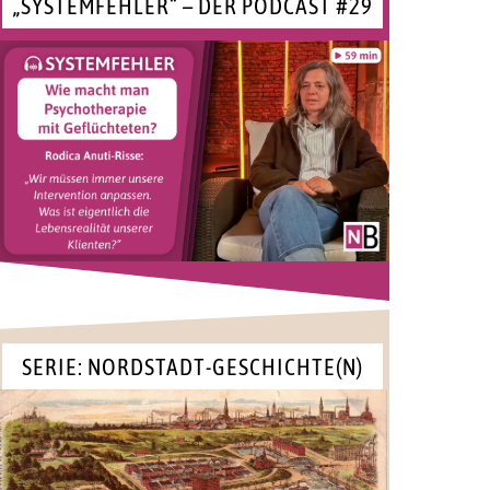
„SYSTEMFEHLER“ – DER PODCAST #29
SERIE: NORDSTADT-GESCHICHTE(N)