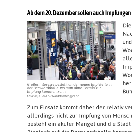
Ab dem 20. Dezember sollen auch Impfungen f
Die
Nac
und
Woc
all
Imp
Woc
her
Großes Interesse besteht an der neuen Impfstelle in
der Berswordthalle, wo man ohne Termin zur
Bun
Impfung kommen kann.
Foto: Anja Cord für Nordstadtblogger.de
Zum Einsatz kommt daher der relativ ve
allerdings nicht zur Impfung von Mensc
besteht ein akuter Mangel und die Stadt
Biontech auf die Berswordthalle konzentr