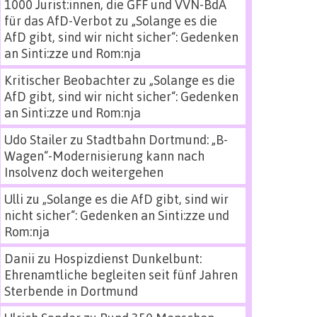
1000 Jurist:innen, die GFF und VVN-BdA
für das AfD-Verbot
zu
„Solange es die
AfD gibt, sind wir nicht sicher“: Gedenken
an Sinti:zze und Rom:nja
Kritischer Beobachter
zu
„Solange es die
AfD gibt, sind wir nicht sicher“: Gedenken
an Sinti:zze und Rom:nja
Udo Stailer
zu
Stadtbahn Dortmund: „B-
Wagen“-Modernisierung kann nach
Insolvenz doch weitergehen
Ulli
zu
„Solange es die AfD gibt, sind wir
nicht sicher“: Gedenken an Sinti:zze und
Rom:nja
Danii
zu
Hospizdienst Dunkelbunt:
Ehrenamtliche begleiten seit fünf Jahren
Sterbende in Dortmund