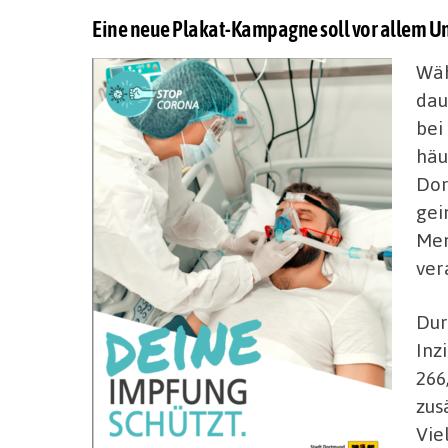
Eine neue Plakat-Kampagne soll vor allem 
Wäh
dau
bei
häu
Dor
gei
Men
ver
Dur
Inz
266
zus
Vie