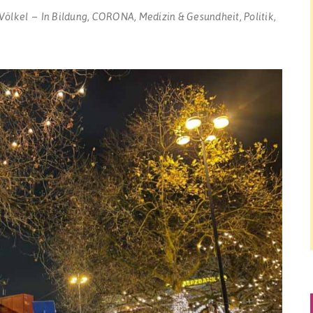
Völkel
In
Bildung
,
CORONA
,
Medizin & Gesundheit
,
Politik
,