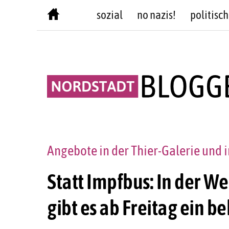
Skip
sozial
no nazis!
politisch
to
content
Angebote in der Thier-Galerie und
Statt Impfbus: In der W
gibt es ab Freitag ein b