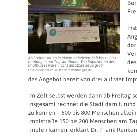
Ber
Fre
Ins
Ang
dor
Ver
Ab Freitag sollen in einem beheizten Zelt bis zu 800
des
Impfungen am Tag stattfinden. Die Kapazitäten des
Impfbusses waren nicht ansatzweise so groß.
kom
Foto: Alexander Völkel für Nordstadtblogger.de
das Angebot bereit von drei auf vier Imp
Im Zelt selbst werden dann ab Freitag s
Insgesamt rechnet die Stadt damit, ru
zu können – 600 bis 800 Menschen allein
Impfstraße 150 bis 200 Menschen am Ta
Impfen kämen, erklärt Dr. Frank Renken