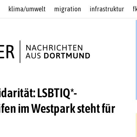
klima/umwelt
migration
infrastruktur
f
darität: LSBTIQ*-
en im Westpark steht für