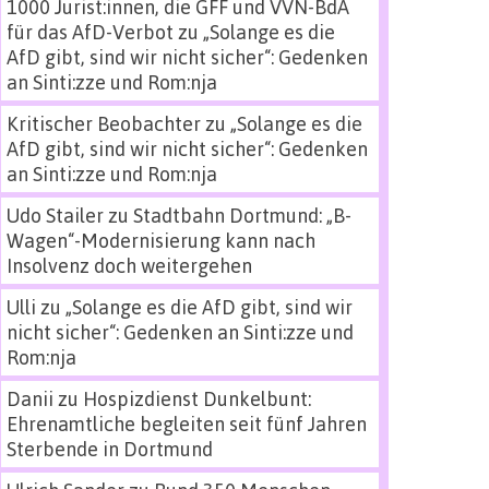
1000 Jurist:innen, die GFF und VVN-BdA
für das AfD-Verbot
zu
„Solange es die
AfD gibt, sind wir nicht sicher“: Gedenken
an Sinti:zze und Rom:nja
Kritischer Beobachter
zu
„Solange es die
AfD gibt, sind wir nicht sicher“: Gedenken
an Sinti:zze und Rom:nja
Udo Stailer
zu
Stadtbahn Dortmund: „B-
Wagen“-Modernisierung kann nach
Insolvenz doch weitergehen
Ulli
zu
„Solange es die AfD gibt, sind wir
nicht sicher“: Gedenken an Sinti:zze und
Rom:nja
Danii
zu
Hospizdienst Dunkelbunt:
Ehrenamtliche begleiten seit fünf Jahren
Sterbende in Dortmund