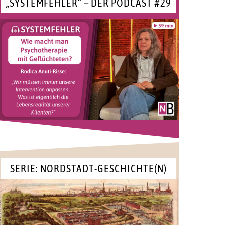
„SYSTEMFEHLER“ – DER PODCAST #29
SERIE: NORDSTADT-GESCHICHTE(N)