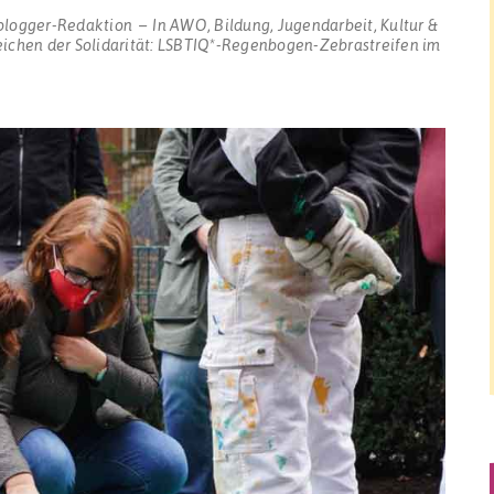
blogger-Redaktion
In
AWO
,
Bildung
,
Jugendarbeit
,
Kultur &
eichen der Solidarität: LSBTIQ*-Regenbogen-Zebrastreifen im