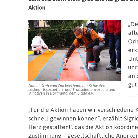
Aktion
„Di
all
Ori
erk
Unt
und
an 
gut
Daniel Greb vom Dachverband der Schwulen-,
Lesben-, Bisexuellen- und Transidentenvereine und -
__
initiativen in Dortmund, dem Slado e.V.
„Für die Aktion haben wir verschiedene
schnell gewinnen können“, erzählt Sigrid
Herz gestalten!‘, das die Aktion koordini
Zustimmung – gesellschaftliche Anerken