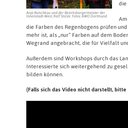
die
Anja Butschkau und der Bezirksbürgermeister der
Innenstadt-West, Ralf Stolze. Fotos: AWO Dortmund
Am 
die Farben des Regenbogens prüfen und 
mehr ist, als „nur“ Farben auf dem Bod
Wegrand angebracht, die für Vielfalt und 
Außerdem sind Workshops durch das La
Interessierte sich weitergehend zu ges
bilden können.
(Falls sich das Video nicht darstellt, bit