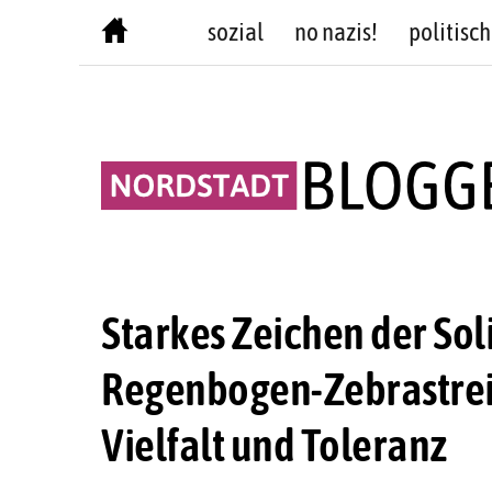
Skip
sozial
no nazis!
politisch
to
content
Starkes Zeichen der Soli
Regenbogen-Zebrastreif
Vielfalt und Toleranz