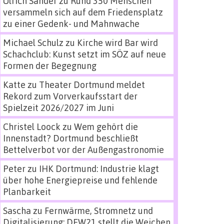
Ulrich Sander
zu
Rund 350 Menschen
versammeln sich auf dem Friedensplatz
zu einer Gedenk- und Mahnwache
Michael Schulz
zu
Kirche wird Bar wird
Schachclub: Kunst setzt im SÖZ auf neue
Formen der Begegnung
Katte
zu
Theater Dortmund meldet
Rekord zum Vorverkaufsstart der
Spielzeit 2026/2027 im Juni
Christel Loock
zu
Wem gehört die
Innenstadt? Dortmund beschließt
Bettelverbot vor der Außengastronomie
Peter
zu
IHK Dortmund: Industrie klagt
über hohe Energiepreise und fehlende
Planbarkeit
Sascha
zu
Fernwärme, Stromnetz und
Digitalisierung: DEW21 stellt die Weichen