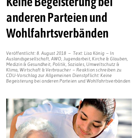
Keine Begeisterung bei
anderen Parteien und
Wohlfahrtsverbänden
Veröffentlicht:
8. August 2018
Text:
Lisa König
In
Auslandsgesellschaft
,
AWO
,
Jugendarbeit
,
Kirche & Glauben
,
Medizin & Gesundheit
,
Politik
,
Soziales
,
Umweltschutz &
Klima
,
Wirtschaft & Verbraucher
Reaktion schreiben
zu
CDU-Vorschlag zur Allgemeinen Dienstpflicht: Keine
Begeisterung bei anderen Parteien und Wohlfahrtsverbänden