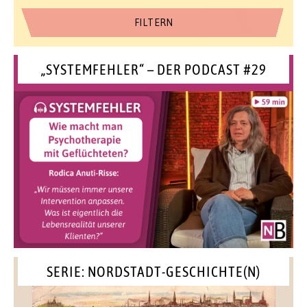
„SYSTEMFEHLER“ – DER PODCAST #29
SERIE: NORDSTADT-GESCHICHTE(N)