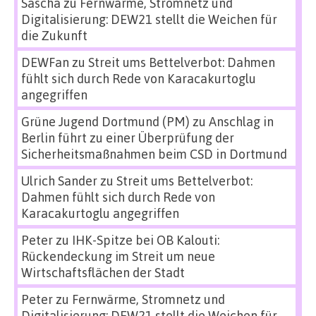
Sascha
zu
Fernwärme, Stromnetz und
Digitalisierung: DEW21 stellt die Weichen für
die Zukunft
DEWFan
zu
Streit ums Bettelverbot: Dahmen
fühlt sich durch Rede von Karacakurtoglu
angegriffen
Grüne Jugend Dortmund (PM)
zu
Anschlag in
Berlin führt zu einer Überprüfung der
Sicherheitsmaßnahmen beim CSD in Dortmund
Ulrich Sander
zu
Streit ums Bettelverbot:
Dahmen fühlt sich durch Rede von
Karacakurtoglu angegriffen
Peter
zu
IHK-Spitze bei OB Kalouti:
Rückendeckung im Streit um neue
Wirtschaftsflächen der Stadt
Peter
zu
Fernwärme, Stromnetz und
Digitalisierung: DEW21 stellt die Weichen für