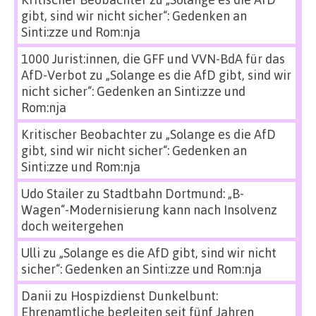
gibt, sind wir nicht sicher“: Gedenken an
Sinti:zze und Rom:nja
1000 Jurist:innen, die GFF und VVN-BdA für das
AfD-Verbot
zu
„Solange es die AfD gibt, sind wir
nicht sicher“: Gedenken an Sinti:zze und
Rom:nja
Kritischer Beobachter
zu
„Solange es die AfD
gibt, sind wir nicht sicher“: Gedenken an
Sinti:zze und Rom:nja
Udo Stailer
zu
Stadtbahn Dortmund: „B-
Wagen“-Modernisierung kann nach Insolvenz
doch weitergehen
Ulli
zu
„Solange es die AfD gibt, sind wir nicht
sicher“: Gedenken an Sinti:zze und Rom:nja
Danii
zu
Hospizdienst Dunkelbunt:
Ehrenamtliche begleiten seit fünf Jahren