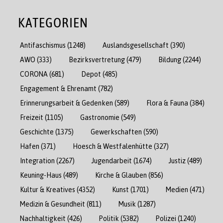
KATEGORIEN
Antifaschismus
(1248)
Auslandsgesellschaft
(390)
AWO
(333)
Bezirksvertretung
(479)
Bildung
(2244)
CORONA
(681)
Depot
(485)
Engagement & Ehrenamt
(782)
Erinnerungsarbeit & Gedenken
(589)
Flora & Fauna
(384)
Freizeit
(1105)
Gastronomie
(549)
Geschichte
(1375)
Gewerkschaften
(590)
Hafen
(371)
Hoesch & Westfalenhütte
(327)
Integration
(2267)
Jugendarbeit
(1674)
Justiz
(489)
Keuning-Haus
(489)
Kirche & Glauben
(856)
Kultur & Kreatives
(4352)
Kunst
(1701)
Medien
(471)
Medizin & Gesundheit
(811)
Musik
(1287)
Nachhaltigkeit
(426)
Politik
(5382)
Polizei
(1240)