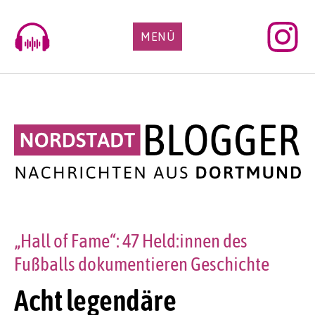
Skip
to
MENÜ
content
„Hall of Fame“: 47 Held:innen des
Fußballs dokumentieren Geschichte
Acht legendäre