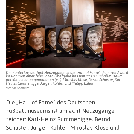
im
Deutschen
Fußballmuseum
in
Dortmund
Die Konterfeis der fünf Neuzugänge in die „Hall of Fame“, die ihren Award
im Rahmen einer feierlichen Übergabe im Deutschen Fußballmuseum
persönlich entgegennahmen (v.l.): Miroslav Klose, Bernd Schuster, Karl-
Heinz Rummenigge, Jürgen Kohler und Philipp Lahm
Stephan Schuetze
Die „Hall of Fame“ des Deutschen
Fußballmuseums ist um acht Neuzugänge
reicher: Karl-Heinz Rummenigge, Bernd
Schuster, Jürgen Kohler, Miroslav Klose und