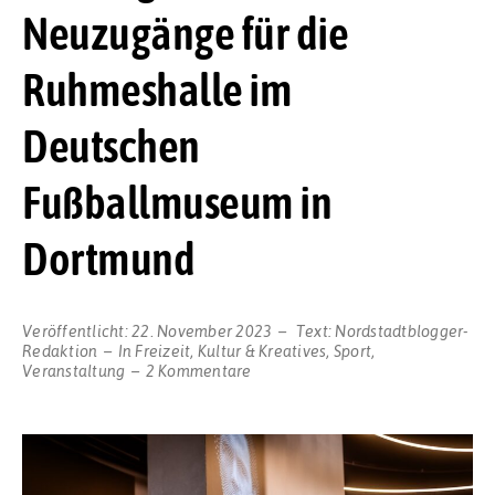
Neuzugänge für die
Ruhmeshalle im
Deutschen
Fußballmuseum in
Dortmund
Veröffentlicht:
22. November 2023
Text:
Nordstadtblogger-
Redaktion
In
Freizeit
,
Kultur & Kreatives
,
Sport
,
zu
Veranstaltung
2 Kommentare
Acht
legendäre
Neuzugänge
für
die
Ruhmeshalle