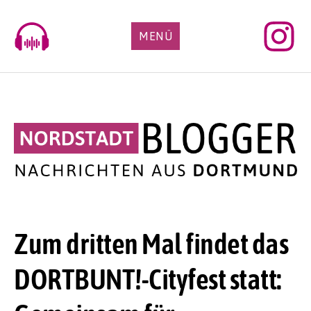
Skip
to
MENÜ
content
Zum dritten Mal findet das
DORTBUNT!-Cityfest statt: