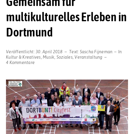
Gemeinsam für
multikulturelles Erleben in
Dortmund
Veröffentlicht:
30. April 2018
Text:
Sascha Fijneman
In
Kultur & Kreatives
,
Musik
,
Soziales
,
Veranstaltung
zu
4 Kommentare
Zum
dritten
Mal
findet
das
DORTBUNT!-
Cityfest
statt:
Gemeinsam
für
multikulturelles
Erleben
in