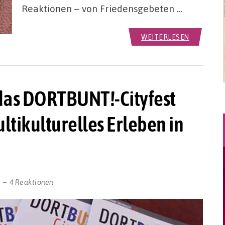
Reaktionen – von Friedensgebeten …
WEITERLESEN
 das DORTBUNT!-Cityfest
ltikulturelles Erleben in
n
4 Reaktionen