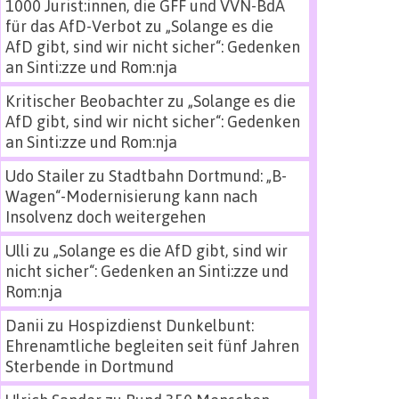
1000 Jurist:innen, die GFF und VVN-BdA
für das AfD-Verbot
zu
„Solange es die
AfD gibt, sind wir nicht sicher“: Gedenken
an Sinti:zze und Rom:nja
Kritischer Beobachter
zu
„Solange es die
AfD gibt, sind wir nicht sicher“: Gedenken
an Sinti:zze und Rom:nja
Udo Stailer
zu
Stadtbahn Dortmund: „B-
Wagen“-Modernisierung kann nach
Insolvenz doch weitergehen
Ulli
zu
„Solange es die AfD gibt, sind wir
nicht sicher“: Gedenken an Sinti:zze und
Rom:nja
Danii
zu
Hospizdienst Dunkelbunt:
Ehrenamtliche begleiten seit fünf Jahren
Sterbende in Dortmund