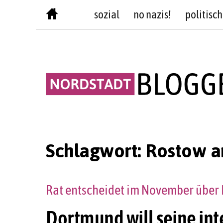
Skip
sozial
no nazis!
politisch
to
content
Schlagwort:
Rostow 
Rat entscheidet im November über 
Dortmund will seine in