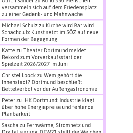
Ulrich Sander
zu
Rund 350 Menschen
versammeln sich auf dem Friedensplatz
zu einer Gedenk- und Mahnwache
Michael Schulz
zu
Kirche wird Bar wird
Schachclub: Kunst setzt im SÖZ auf neue
Formen der Begegnung
Katte
zu
Theater Dortmund meldet
Rekord zum Vorverkaufsstart der
Spielzeit 2026/2027 im Juni
Christel Loock
zu
Wem gehört die
Innenstadt? Dortmund beschließt
Bettelverbot vor der Außengastronomie
Peter
zu
IHK Dortmund: Industrie klagt
über hohe Energiepreise und fehlende
Planbarkeit
Sascha
zu
Fernwärme, Stromnetz und
Digitalisierung: DEW21 stellt die Weichen