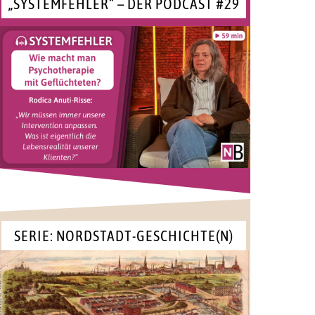
„SYSTEMFEHLER“ – DER PODCAST #29
SERIE: NORDSTADT-GESCHICHTE(N)