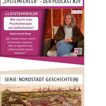
„SYSTEMFEHLER“ – DER PODCAST #29
SERIE: NORDSTADT-GESCHICHTE(N)