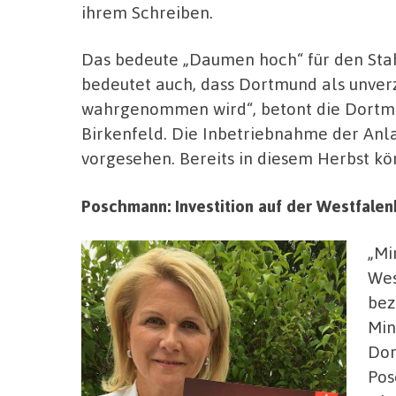
ihrem Schreiben.
Das bedeute „Daumen hoch“ für den Stah
bedeutet auch, dass Dortmund als unver
wahrgenommen wird“, betont die Dortmu
Birkenfeld. Die Inbetriebnahme der Anla
vorgesehen. Bereits in diesem Herbst kö
Poschmann: Investition auf der Westfalen
„Mi
Wes
bez
Min
Dor
Pos