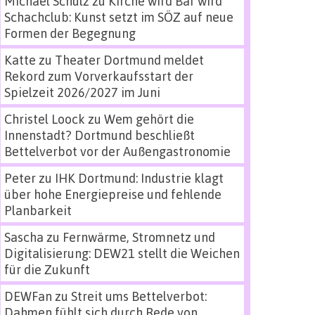
Michael Schulz
zu
Kirche wird Bar wird
Schachclub: Kunst setzt im SÖZ auf neue
Formen der Begegnung
Katte
zu
Theater Dortmund meldet
Rekord zum Vorverkaufsstart der
Spielzeit 2026/2027 im Juni
Christel Loock
zu
Wem gehört die
Innenstadt? Dortmund beschließt
Bettelverbot vor der Außengastronomie
Peter
zu
IHK Dortmund: Industrie klagt
über hohe Energiepreise und fehlende
Planbarkeit
Sascha
zu
Fernwärme, Stromnetz und
Digitalisierung: DEW21 stellt die Weichen
für die Zukunft
DEWFan
zu
Streit ums Bettelverbot:
Dahmen fühlt sich durch Rede von