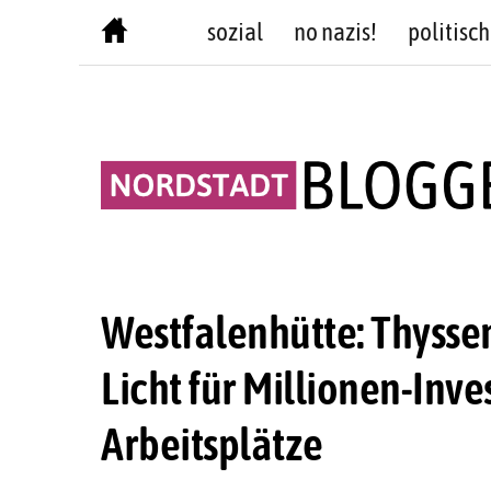
Skip
sozial
no nazis!
politisch
to
content
Westfalenhütte: Thysse
Licht für Millionen-Inv
Arbeitsplätze