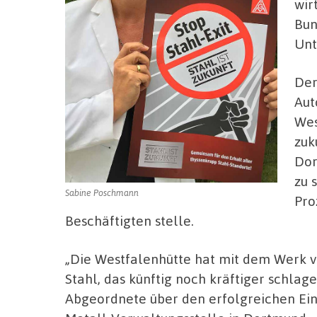
wir
Bun
Unt
Der
Aut
Wes
zuk
Dor
zu 
Sabine Poschmann
Pro
Beschäftigten stelle.
„Die Westfalenhütte hat mit dem Werk 
Stahl, das künftig noch kräftiger schlag
Abgeordnete über den erfolgreichen Ein