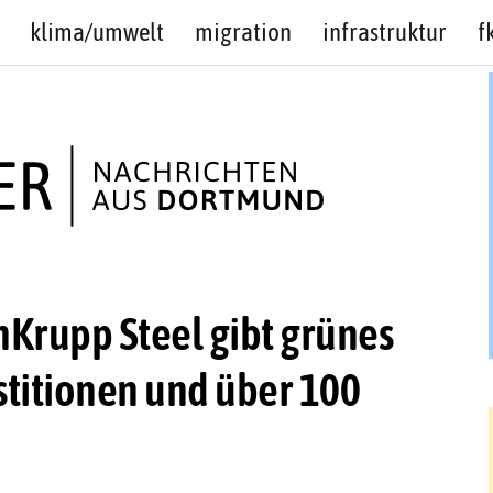
klima/umwelt
migration
infrastruktur
f
nKrupp Steel gibt grünes
estitionen und über 100