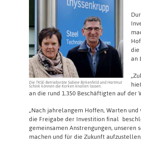
Dur
Inv
mac
Hof
die
an 
„Zu
Die TKSE-Betriebsräte Sabine Birkenfeld und Hartmut
hie
Schink können die Korken knallen lassen.
an die rund 1.350 Beschäftigten auf der 
„Nach jahrelangem Hoffen, Warten und 
die Freigabe der Investition final besch
gemeinsamen Anstrengungen, unseren s
machen und für die Zukunft aufzustellen