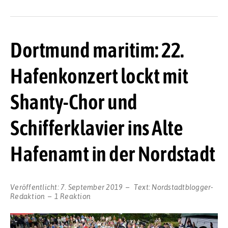
Dortmund maritim: 22.
Hafenkonzert lockt mit
Shanty-Chor und
Schifferklavier ins Alte
Hafenamt in der Nordstadt
Veröffentlicht:
7. September 2019
Text:
Nordstadtblogger-
Redaktion
1 Reaktion