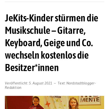
JeKits-Kinder stürmen die
Musikschule – Gitarre,
Keyboard, Geige und Co.
wechseln kostenlos die
Besitzer*innen
Veröffentlicht:
5. August 2021
Text:
Nordstadtblogger-
Redaktion