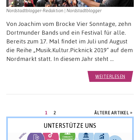
Nordstadtblogger-Redaktion | Nordstadtblogger
Von Joachim vom Brocke Vier Sonntage, zehn
Dortmunder Bands und ein Festival für alle.
Bereits zum 17. Mal findet im Juli und August
die Reihe „Musik.Kultur.Picknick 2019“ auf dem
Nordmarkt statt. In diesem Jahr steht …
WEITERLESEN
Seitennummerierung
SEITE
SEITE
»
1
2
ÄLTERE ARTIKEL
der
UNTERSTÜTZE UNS
Beiträge