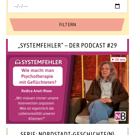
„SYSTEMFEHLER“ – DER PODCAST #29
SERIE: NORDSTADT-GESCHICHTE(N)