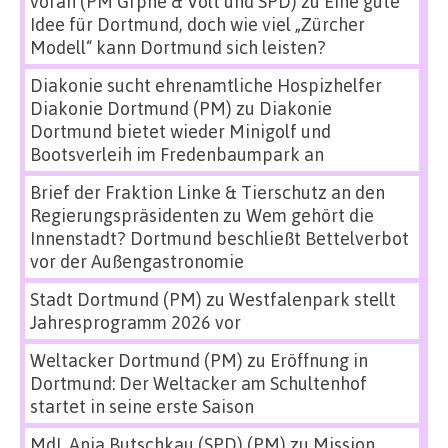
voran (PM Grpne & Volt und SPD)
zu
Eine gute
Idee für Dortmund, doch wie viel „Zürcher
Modell“ kann Dortmund sich leisten?
Diakonie sucht ehrenamtliche Hospizhelfer
Diakonie Dortmund (PM)
zu
Diakonie
Dortmund bietet wieder Minigolf und
Bootsverleih im Fredenbaumpark an
Brief der Fraktion Linke & Tierschutz an den
Regierungspräsidenten
zu
Wem gehört die
Innenstadt? Dortmund beschließt Bettelverbot
vor der Außengastronomie
Stadt Dortmund (PM)
zu
Westfalenpark stellt
Jahresprogramm 2026 vor
Weltacker Dortmund (PM)
zu
Eröffnung in
Dortmund: Der Weltacker am Schultenhof
startet in seine erste Saison
MdL Anja Butschkau (SPD) (PM)
zu
Mission