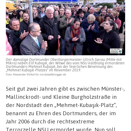
Platz“
mit
Musik
beleben
Der damalige Dortmunder Oberbürgermeister Ullrich Sierau (Mitte mit
Mikro) neben Elif Kubaşık, der Witwe des vom NSU kaltblütig ermordeten
Dortmunders Mehmet Kubaşık, bei der feierlichen Benennung des
„Mehmet Kubaşık-Platzes“ im November 2019.
Foto: Alexander Völkel für nordstadtblogger.de
Seit gut zwei Jahren gibt es zwischen Münster-,
Mallinckrodt- und Kleine Burgholzstraße in
der Nordstadt den „Mehmet-Kubaşık-Platz“,
benannt zu Ehren des Dortmunders, der im
Jahr 2006 durch die rechtsextreme
Terrorzelle NSU ermordet wurde. Nun soll