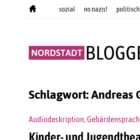
Skip
sozial
no nazis!
politisch
to
content
Schlagwort:
Andreas 
Audiodeskription, Gebärdensprach
Kinder- und Jugendthea