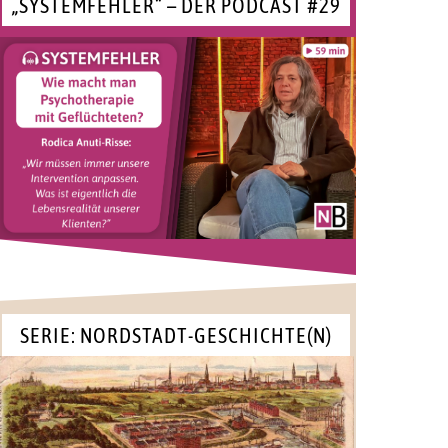
„SYSTEMFEHLER“ – DER PODCAST #29
SERIE: NORDSTADT-GESCHICHTE(N)