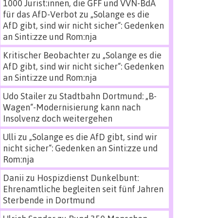
1000 Jurist:innen, die GFF und VVN-BdA
für das AfD-Verbot
zu
„Solange es die
AfD gibt, sind wir nicht sicher“: Gedenken
an Sinti:zze und Rom:nja
Kritischer Beobachter
zu
„Solange es die
AfD gibt, sind wir nicht sicher“: Gedenken
an Sinti:zze und Rom:nja
Udo Stailer
zu
Stadtbahn Dortmund: „B-
Wagen“-Modernisierung kann nach
Insolvenz doch weitergehen
Ulli
zu
„Solange es die AfD gibt, sind wir
nicht sicher“: Gedenken an Sinti:zze und
Rom:nja
Danii
zu
Hospizdienst Dunkelbunt:
Ehrenamtliche begleiten seit fünf Jahren
Sterbende in Dortmund