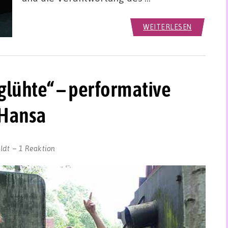
WEITERLESEN
lühte“ – performative
 Hansa
ldt
1 Reaktion