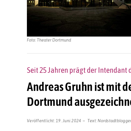
Foto: Theater Dortmund
Seit 25 Jahren prägt der Intendant
Andreas Gruhn ist mit d
Dortmund ausgezeichn
Veröffentlicht:
19. Juni 2024
Text:
Nordstadtblogge