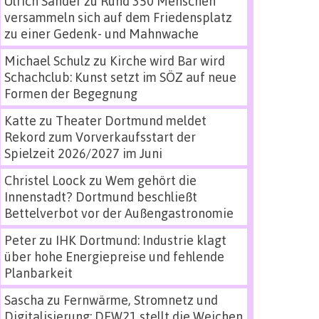
Ulrich Sander
zu
Rund 350 Menschen
versammeln sich auf dem Friedensplatz
zu einer Gedenk- und Mahnwache
Michael Schulz
zu
Kirche wird Bar wird
Schachclub: Kunst setzt im SÖZ auf neue
Formen der Begegnung
Katte
zu
Theater Dortmund meldet
Rekord zum Vorverkaufsstart der
Spielzeit 2026/2027 im Juni
Christel Loock
zu
Wem gehört die
Innenstadt? Dortmund beschließt
Bettelverbot vor der Außengastronomie
Peter
zu
IHK Dortmund: Industrie klagt
über hohe Energiepreise und fehlende
Planbarkeit
Sascha
zu
Fernwärme, Stromnetz und
Digitalisierung: DEW21 stellt die Weichen