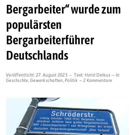
Bergarbeiter“ wurde zum
populärsten
Bergarbeiterführer
Deutschlands
Veröffentlicht:
27. August 2023
Text:
Horst Delkus
In
zu
Geschichte
,
Gewerkschaften
,
Politik
2 Kommentare
Der
„Erwecker
der
Bergarbeite
wurde
zum
populärste
Bergarbeite
Deutschlan