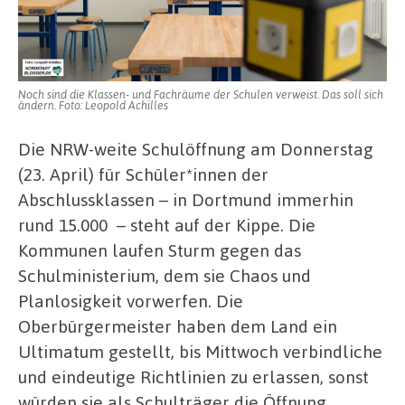
NRW-
Schulministerium
Noch sind die Klassen- und Fachräume der Schulen verweist. Das soll sich
ändern. Foto: Leopold Achilles
Die NRW-weite Schulöffnung am Donnerstag
(23. April) für Schüler*innen der
Abschlussklassen – in Dortmund immerhin
rund 15.000
– steht auf der Kippe. Die
Kommunen laufen Sturm gegen das
Schulministerium, dem sie Chaos und
Planlosigkeit vorwerfen. Die
Oberbürgermeister haben dem Land ein
Ultimatum gestellt, bis Mittwoch verbindliche
und eindeutige Richtlinien zu erlassen, sonst
würden sie als Schulträger die Öffnung