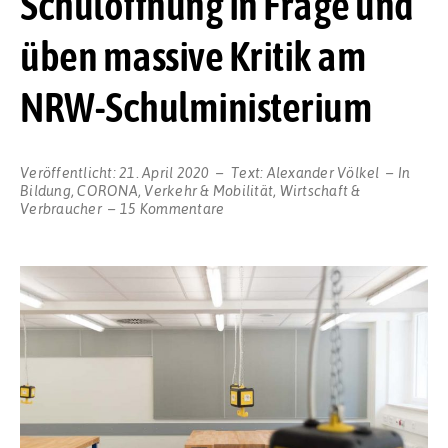
Schulöffnung in Frage und
üben massive Kritik am
NRW-Schulministerium
Veröffentlicht:
21. April 2020
Text:
Alexander Völkel
In
Bildung
,
CORONA
,
Verkehr & Mobilität
,
Wirtschaft &
zu
Verbraucher
15 Kommentare
Chaos-
Vorwurf:
Kommunen
stellen
die
Schulöffnung
in
Frage
und
üben
massive
Kritik
am