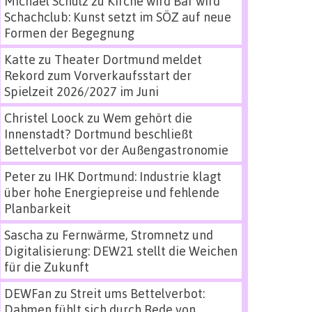
Michael Schulz
zu
Kirche wird Bar wird
Schachclub: Kunst setzt im SÖZ auf neue
Formen der Begegnung
Katte
zu
Theater Dortmund meldet
Rekord zum Vorverkaufsstart der
Spielzeit 2026/2027 im Juni
Christel Loock
zu
Wem gehört die
Innenstadt? Dortmund beschließt
Bettelverbot vor der Außengastronomie
Peter
zu
IHK Dortmund: Industrie klagt
über hohe Energiepreise und fehlende
Planbarkeit
Sascha
zu
Fernwärme, Stromnetz und
Digitalisierung: DEW21 stellt die Weichen
für die Zukunft
DEWFan
zu
Streit ums Bettelverbot:
Dahmen fühlt sich durch Rede von