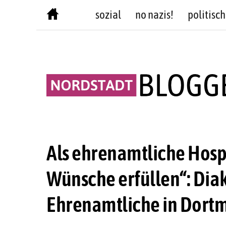
Skip
sozial
no nazis!
politisch
to
content
Als ehrenamtliche Hosp
Wünsche erfüllen“: Diak
Ehrenamtliche in Dort