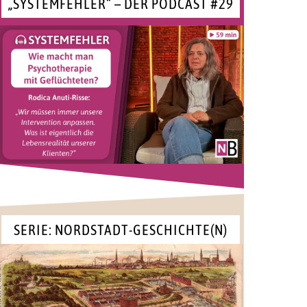
„SYSTEMFEHLER“ – DER PODCAST #29
SERIE: NORDSTADT-GESCHICHTE(N)